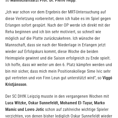
so
Mannschaftsarzt Prof. Dr. Pierre Hepp
.
„Ich war schon vor dem Ergebnis der MRT-Untersuchung auf
diese Verletzung vorbereitet, denn ich habe es im Spiel gegen
Erlangen sofort gespürt. Nach der OP werde ich direkt mit der
Reha beginnen und ich bin sehr motiviert, so schnell wie
möglich auf die Platte zurückzukehren. Ich wünsche der
Mannschaft, dass sie nach der Niederlage in Erlangen jetzt
wieder auf Erfolgskurs kommt, diese Woche die beiden
Heimspiele gewinnt und die Saison erfolgreich zu Ende spielt.
Ich hoffe, dass wir weiter um den 6. Platz kämpfen werden und
bin mir sicher, dass mich mein Positionskollege Sime Ivic sehr
gut vertreten und von Finn Leun gut unterstützt wird“, so
Viggó
Kristjánsson
.
Der SC DHfK Leipzig musste in den vergangenen Wochen mit
Luca Witzke, Oskar Sunnefeldt, Mohamed El-Tayar, Marko
Mamic und Lovro Jotic
schon auf zahlreiche wichtige Spieler
verzichten, von denen bisher lediglich Oskar Sunnefeldt wieder