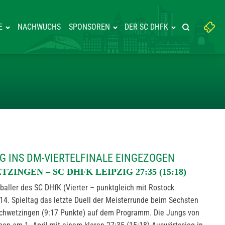
Suchbegriff
E
NACHWUCHS
SPONSOREN
DER SC DHFK
Suche starte
eingeben:
AUSWÄRTSSIEG INS DM-VI
G INS DM-VIERTELFINALE EINGEZOGEN
INGEN – SC DHFK LEIPZIG 27:35 (15:18)
aller des SC DHfK (Vierter – punktgleich mit Rostock
14. Spieltag das letzte Duell der Meisterrunde beim Sechsten
Schwetzingen (9:17 Punkte) auf dem Programm. Die Jungs von