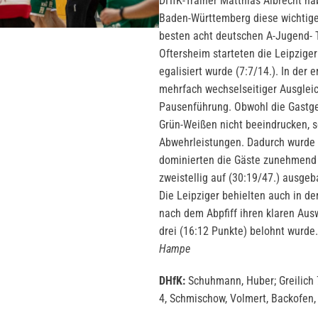
DHfK-Trainer Matthias Albrecht ha
Baden-Württemberg diese wichtige
besten acht deutschen A-Jugend- Te
Oftersheim starteten die Leipziger 
egalisiert wurde (7:7/14.). In der
mehrfach wechselseitiger Ausgleic
Pausenführung. Obwohl die Gastgeb
Grün-Weißen nicht beeindrucken, so
Abwehrleistungen. Dadurch wurde d
dominierten die Gäste zunehmend 
zweistellig auf (30:19/47.) ausgeb
Die Leipziger behielten auch in der
nach dem Abpfiff ihren klaren Aus
drei (16:12 Punkte) belohnt wurde.
Hampe
DHfK:
Schuhmann, Huber; Greilich 7
4, Schmischow, Volmert, Backofen, 