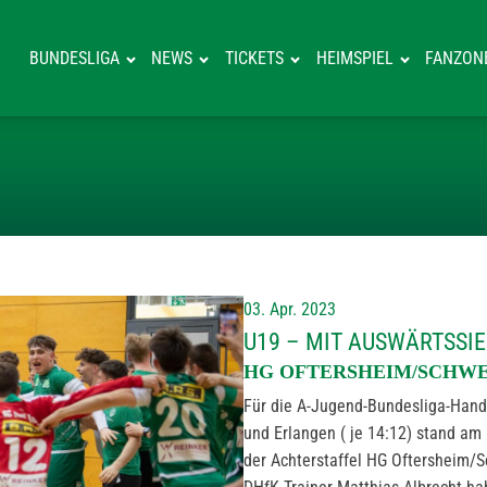
BUNDESLIGA
NEWS
TICKETS
HEIMSPIEL
FANZON
U19 – MIT 
03. Apr. 2023
U19 – MIT AUSWÄRTSSIE
HG OFTERSHEIM/SCHWETZ
Für die A-Jugend-Bundesliga-Handb
und Erlangen ( je 14:12) stand am 
der Achterstaffel HG Oftersheim/