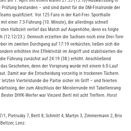
ben am 1. April mit einem klaren 27:35 (15:18)-Auswärtssieg in
 Prüfung bestanden – und sind damit für die DM-Finalrunde der
ams qualifiziert. Vor 125 Fans in der Karl-Frei- Sporthalle
mit einer 7:3-Führung (10. Minute), die allerdings schnell
 ersten Halbzeit verlief das Match auf Augenhöhe, denn es folgte
h (12.12/23.). Dennoch erzielten die Sachsen noch eine Drei-Tore-
er im zweiten Durchgang auf 17:19 verkürzten, ließen sich die
ndern erhöhten ihre Effektivität im Angriff und stabilisierten die
ie Führung zunächst auf 24:19 (38.) erhöht. Anschließend
das Geschehen, denn der Vorsprung wurde mit einem 6:0-Lauf
aut. Damit war die Entscheidung vorzeitig in trockenen Tüchern.
 letzten Viertelstunde die Partie sicher im Griff – und feierten
wärtssieg, der zum Abschluss der Meisterrunde mit Tabellenrang
 Bester DHfK-Werfer war Vinzent Bertl mit acht Treffern.
Horst
/1, Pietrusky 7, Bertl 8, Schmitt 4, Martyn 3, Zimmermann 2, Brix
Beltzer, Lenz.