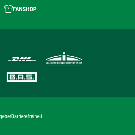
FANSHOP
geber
Barrierefreiheit