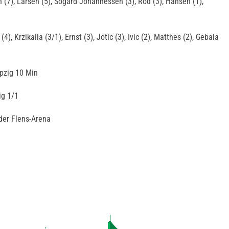
n (7), Larsen (5), Sogard Johannessen (3), Rod (3), Hansen (1),
4), Krzikalla (3/1), Ernst (3), Jotic (3), Ivic (2), Matthes (2), Gebala
ipzig 10 Min
ig 1/1
der Flens-Arena