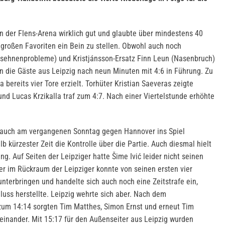
in der Flens-Arena wirklich gut und glaubte über mindestens 40
großen Favoriten ein Bein zu stellen. Obwohl auch noch
essehnenprobleme) und Kristjánsson-Ersatz Finn Leun (Nasenbruch)
en die Gäste aus Leipzig nach neun Minuten mit 4:6 in Führung. Zu
 bereits vier Tore erzielt. Torhüter Kristian Saeveras zeigte
nd Lucas Krzikalla traf zum 4:7. Nach einer Viertelstunde erhöhte
gs auch am vergangenen Sonntag gegen Hannover ins Spiel
lb kürzester Zeit die Kontrolle über die Partie. Auch diesmal hielt
ng. Auf Seiten der Leipziger hatte Šime Ivić leider nicht seinen
er im Rückraum der Leipziger konnte von seinen ersten vier
nterbringen und handelte sich auch noch eine Zeitstrafe ein,
uss herstellte. Leipzig wehrte sich aber. Nach dem
zum 14:14 sorgten Tim Matthes, Simon Ernst und erneut Tim
heinander. Mit 15:17 für den Außenseiter aus Leipzig wurden