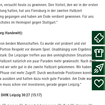
n, versucht heute zu gewinnen. Den Vorteil, den wir in der ersten
tung hatten, hat uns Flensburg in der zweiten Halbzeit
ung gegangen und haben am Ende verdient gewonnen. Für uns
nächstes im Heimspiel gegen Stuttgart.“
urg-Handewitt):
 von beiden Mannschaften. Es wurde viel probiert und viel
e Portion Respekt vor diesem Spiel. Unabhängig vom Ergebnis der
stark. Die Leipziger treffen aus den unmöglichsten Situationen ins
en Halbzeit natürlich ein paar Paraden mehr gewünscht. Nach dem
sind wir sehr gut in die zweite Halbzeit gekommen. Wir haben sehr
r Phase viel mehr Zugriff. Durch wechselnde Positionen konnten wir
ma ausüben und hatten dazu noch gute Paraden. Am Ende war es
n muss schon viel investieren, gerade gegen Leipzig.“
DHfK Leipzig 30:27 (15:17)