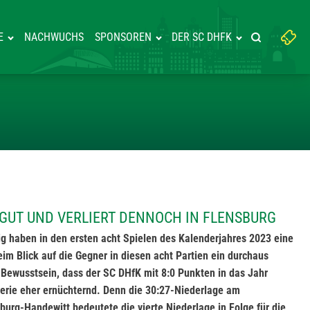
Suchbegriff
E
NACHWUCHS
SPONSOREN
DER SC DHFK
Suche starte
eingeben:
UFT SICH GUT UND VERLIERT DE
 GUT UND VERLIERT DENNOCH IN FLENSBURG
g haben in den ersten acht Spielen des Kalenderjahres 2023 eine
eim Blick auf die Gegner in diesen acht Partien ein durchaus
 Bewusstsein, dass der SC DHfK mit 8:0 Punkten in das Jahr
 Serie eher ernüchternd. Denn die 30:27-Niederlage am
urg-Handewitt bedeutete die vierte Niederlage in Folge für die