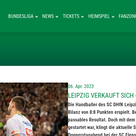
BUNDESLIGA
NEWS
TICKETS
HEIMSPIEL
FANZON
LEIPZIG VERKA
06. Apr. 2023
LEIPZIG VERKAUFT SICH
Die Handballer des SC DHfK Leipzi
Bilanz von 8:8 Punkten erspielt. B
passables Resultat. Doch mit dem
gestartet war, klingt die aktuelle
Donnerstagabend bei der SC Flensb