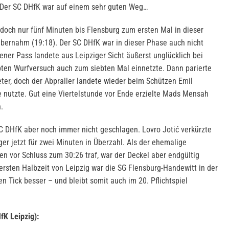
. Der SC DHfK war auf einem sehr guten Weg…
edoch nur fünf Minuten bis Flensburg zum ersten Mal in dieser
bernahm (19:18). Der SC DHfK war in dieser Phase auch nicht
ner Pass landete aus Leipziger Sicht äußerst unglücklich bei
bten Wurfversuch auch zum siebten Mal einnetzte. Dann parierte
er, doch der Abpraller landete wieder beim Schützen Emil
 nutzte. Gut eine Viertelstunde vor Ende erzielte Mads Mensah
.
SC DHfK aber noch immer nicht geschlagen. Lovro Jotić verkürzte
er jetzt für zwei Minuten in Überzahl. Als der ehemalige
en vor Schluss zum 30:26 traf, war der Deckel aber endgültig
ersten Halbzeit von Leipzig war die SG Flensburg-Handewitt in der
en Tick besser – und bleibt somit auch im 20. Pflichtspiel
fK Leipzig):