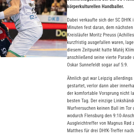
körperkulturellen Handballer.
Dabei verkaufte sich der SC DHfK 
Minuten fest daran, dem nächsten 
Kreisläufer Moritz Preuss (Achill
kurzfristig ausgefallen waren, lag
diesem Zeitpunkt hatte Matěj Klíma
anschließend seine vierte Parade u
Oskar Sunnefeldt sogar auf 5:9.
Ähnlich gut war Leipzig allerdin
gestartet, verlor dann aber innerha
der komfortable Vorsprung nicht la
besten Tag. Der einzige Linkshänd
Wurfversuchen keinen Ball im Tor u
wodurch Flensburg den 9:10-Anschl
Ausgleichtreffer von Magnus Rød 
Matthes für drei DHfK-Treffer nac