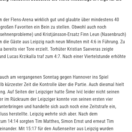
in der Flens-Arena wirklich gut und glaubte über mindestens 40
großen Favoriten ein Bein zu stellen. Obwohl auch noch
essehnenprobleme) und Kristjánsson-Ersatz Finn Leun (Nasenbruch)
en die Gäste aus Leipzig nach neun Minuten mit 4:6 in Führung. Zu
 bereits vier Tore erzielt. Torhüter Kristian Saeveras zeigte
nd Lucas Krzikalla traf zum 4:7. Nach einer Viertelstunde erhöhte
gs auch am vergangenen Sonntag gegen Hannover ins Spiel
lb kürzester Zeit die Kontrolle über die Partie. Auch diesmal hielt
ng. Auf Seiten der Leipziger hatte Šime Ivić leider nicht seinen
er im Rückraum der Leipziger konnte von seinen ersten vier
nterbringen und handelte sich auch noch eine Zeitstrafe ein,
uss herstellte. Leipzig wehrte sich aber. Nach dem
zum 14:14 sorgten Tim Matthes, Simon Ernst und erneut Tim
heinander. Mit 15:17 für den Außenseiter aus Leipzig wurden