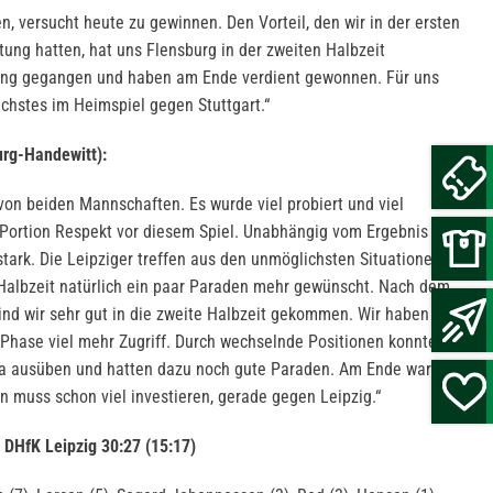
n, versucht heute zu gewinnen. Den Vorteil, den wir in der ersten
tung hatten, hat uns Flensburg in der zweiten Halbzeit
ung gegangen und haben am Ende verdient gewonnen. Für uns
nächstes im Heimspiel gegen Stuttgart.“
urg-Handewitt):
 von beiden Mannschaften. Es wurde viel probiert und viel
e Portion Respekt vor diesem Spiel. Unabhängig vom Ergebnis der
stark. Die Leipziger treffen aus den unmöglichsten Situationen ins
en Halbzeit natürlich ein paar Paraden mehr gewünscht. Nach dem
sind wir sehr gut in die zweite Halbzeit gekommen. Wir haben sehr
r Phase viel mehr Zugriff. Durch wechselnde Positionen konnten wir
ma ausüben und hatten dazu noch gute Paraden. Am Ende war es
n muss schon viel investieren, gerade gegen Leipzig.“
DHfK Leipzig 30:27 (15:17)