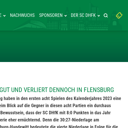
Suchbegriff
E
NACHWUCHS
SPONSOREN
DER SC DHFK
Suche starte
eingeben:
UFT SICH GUT UND VERLIERT DE
 GUT UND VERLIERT DENNOCH IN FLENSBURG
g haben in den ersten acht Spielen des Kalenderjahres 2023 eine
eim Blick auf die Gegner in diesen acht Partien ein durchaus
 Bewusstsein, dass der SC DHfK mit 8:0 Punkten in das Jahr
 Serie eher ernüchternd. Denn die 30:27-Niederlage am
urg-Handewitt bedeutete die vierte Niederlage in Folge für die