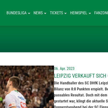
BUNDESLIGA
NEWS
TICKETS
HEIMSPIEL
FANZON
LEIPZIG VERKA
06. Apr. 2023
LEIPZIG VERKAUFT SICH
Die Handballer des SC DHfK Leipzi
Bilanz von 8:8 Punkten erspielt. B
passables Resultat. Doch mit dem
gestartet war, klingt die aktuelle
Donnerstagabend bei der SC Flensb