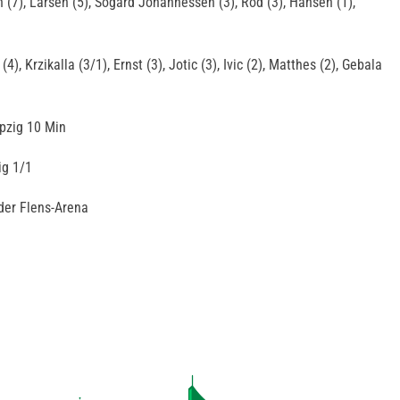
n (7), Larsen (5), Sogard Johannessen (3), Rod (3), Hansen (1),
4), Krzikalla (3/1), Ernst (3), Jotic (3), Ivic (2), Matthes (2), Gebala
ipzig 10 Min
ig 1/1
der Flens-Arena