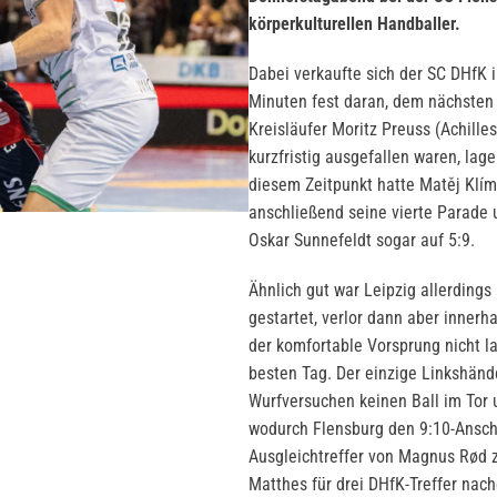
körperkulturellen Handballer.
Dabei verkaufte sich der SC DHfK 
Minuten fest daran, dem nächsten 
Kreisläufer Moritz Preuss (Achill
kurzfristig ausgefallen waren, lag
diesem Zeitpunkt hatte Matěj Klíma
anschließend seine vierte Parade u
Oskar Sunnefeldt sogar auf 5:9.
Ähnlich gut war Leipzig allerdin
gestartet, verlor dann aber innerha
der komfortable Vorsprung nicht la
besten Tag. Der einzige Linkshänd
Wurfversuchen keinen Ball im Tor u
wodurch Flensburg den 9:10-Anschl
Ausgleichtreffer von Magnus Rød 
Matthes für drei DHfK-Treffer nac