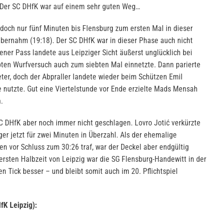
. Der SC DHfK war auf einem sehr guten Weg…
edoch nur fünf Minuten bis Flensburg zum ersten Mal in dieser
bernahm (19:18). Der SC DHfK war in dieser Phase auch nicht
ner Pass landete aus Leipziger Sicht äußerst unglücklich bei
bten Wurfversuch auch zum siebten Mal einnetzte. Dann parierte
er, doch der Abpraller landete wieder beim Schützen Emil
 nutzte. Gut eine Viertelstunde vor Ende erzielte Mads Mensah
.
SC DHfK aber noch immer nicht geschlagen. Lovro Jotić verkürzte
er jetzt für zwei Minuten in Überzahl. Als der ehemalige
en vor Schluss zum 30:26 traf, war der Deckel aber endgültig
ersten Halbzeit von Leipzig war die SG Flensburg-Handewitt in der
en Tick besser – und bleibt somit auch im 20. Pflichtspiel
fK Leipzig):