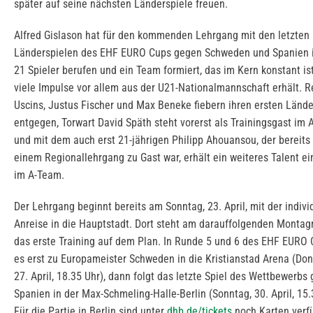
später auf seine nächsten Länderspiele freuen.
Alfred Gislason hat für den kommenden Lehrgang mit den letzten
Länderspielen des EHF EURO Cups gegen Schweden und Spanien 
21 Spieler berufen und ein Team formiert, das im Kern konstant ist
viele Impulse vor allem aus der U21-Nationalmannschaft erhält. R
Uscins, Justus Fischer und Max Beneke fiebern ihren ersten Lände
entgegen, Torwart David Späth steht vorerst als Trainingsgast im 
und mit dem auch erst 21-jährigen Philipp Ahouansou, der bereits
einem Regionallehrgang zu Gast war, erhält ein weiteres Talent e
im A-Team.
Der Lehrgang beginnt bereits am Sonntag, 23. April, mit der indivi
Anreise in die Hauptstadt. Dort steht am darauffolgenden Monta
das erste Training auf dem Plan. In Runde 5 und 6 des EHF EURO 
es erst zu Europameister Schweden in die Kristianstad Arena (Don
27. April, 18.35 Uhr), dann folgt das letzte Spiel des Wettbewerbs
Spanien in der Max-Schmeling-Halle-Berlin (Sonntag, 30. April, 15.
Für die Partie in Berlin sind unter
dhb.de/tickets
noch Karten verf