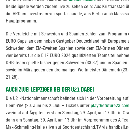
Beide Spiele werden zudem live zu sehen sein: Aus Kristianstad ü
die ARD im Livestream via sportschau.de, aus Berlin auch klassisc
Hauptprogramm.
Die Vergleiche mit Schweden und Spanien zählen zum Programm
EURO Cups, an dem neben Gastgeber Deutschland mit Europameis
Schweden, dem EM-Zweiten Spanien sowie dem EM-Dritten Dänem
vier bereits für die EHF EURO 2024 qualifizierten Teams teilnehm
DHB-Team spielte bisher gegen Schweden (33:37) und in Spanien 
sowie im März gegen den dreimaligen Weltmeister Dänemark (23:
21:28).
AUCH ZWEI LEIPZIGER BEI DER U21 DABEI
Die U21-Nationalmannschaft befindet sich in der Vorbereitung auf
Heim-WM (20. Juni bis 2. Juli – Tickets unter
playthefuture23.co
zweimal auf Ägypten: erst am Samstag, 29. April, um 17 Uhr in Or
dann am Sonntag, 30. April, um 13 Uhr im Vorprogramm des A-Tea
Max-Schmeling-Halle (live auf Sportdeutschland.TV via handball.n