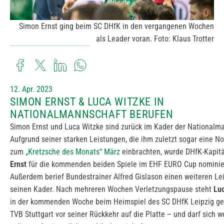
Simon Ernst ging beim SC DHfK in den vergangenen Wochen
als Leader voran. Foto: Klaus Trotter
12. Apr. 2023
SIMON ERNST & LUCA WITZKE IN
NATIONALMANNSCHAFT BERUFEN
Simon Ernst und Luca Witzke sind zurück im Kader der Nationalm
Aufgrund seiner starken Leistungen, die ihm zuletzt sogar eine N
zum
„Kretzsche des Monats“ März
einbrachten, wurde DHfK-Kapit
Ernst
für die kommenden beiden Spiele im EHF EURO Cup nominie
Außerdem berief Bundestrainer Alfred Gislason einen weiteren Lei
seinen Kader. Nach mehreren Wochen Verletzungspause steht
Lu
in der kommenden Woche beim Heimspiel des SC DHfK Leipzig g
TVB Stuttgart vor seiner Rückkehr auf die Platte – und darf sich 