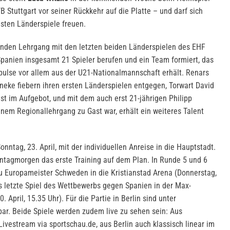
Stuttgart vor seiner Rückkehr auf die Platte – und darf sich
sten Länderspiele freuen.
enden Lehrgang mit den letzten beiden Länderspielen des EHF
nien insgesamt 21 Spieler berufen und ein Team formiert, das
mpulse vor allem aus der U21-Nationalmannschaft erhält. Renars
neke fiebern ihren ersten Länderspielen entgegen, Torwart David
ast im Aufgebot, und mit dem auch erst 21-jährigen Philipp
inem Regionallehrgang zu Gast war, erhält ein weiteres Talent
nntag, 23. April, mit der individuellen Anreise in die Hauptstadt.
ntagmorgen das erste Training auf dem Plan. In Runde 5 und 6
u Europameister Schweden in die Kristianstad Arena (Donnerstag,
das letzte Spiel des Wettbewerbs gegen Spanien in der Max-
. April, 15.35 Uhr). Für die Partie in Berlin sind unter
ar. Beide Spiele werden zudem live zu sehen sein: Aus
Livestream via sportschau.de, aus Berlin auch klassisch linear im