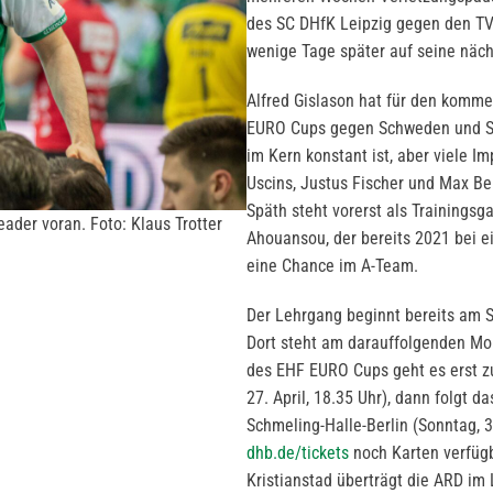
des SC DHfK Leipzig gegen den TVB 
wenige Tage später auf seine näch
Alfred Gislason hat für den komm
EURO Cups gegen Schweden und Spa
im Kern konstant ist, aber viele I
Uscins, Justus Fischer und Max Be
Späth steht vorerst als Trainingsg
der voran. Foto: Klaus Trotter
Ahouansou, der bereits 2021 bei e
eine Chance im A-Team.
Der Lehrgang beginnt bereits am So
Dort steht am darauffolgenden Mo
des EHF EURO Cups geht es erst z
27. April, 18.35 Uhr), dann folgt 
Schmeling-Halle-Berlin (Sonntag, 30
dhb.de/tickets
noch Karten verfügb
Kristianstad überträgt die ARD im 