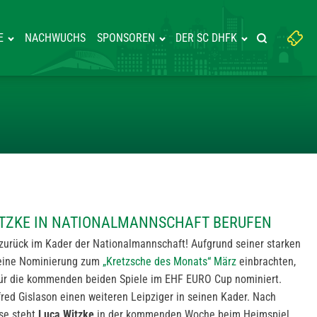
Suchbegriff
E
NACHWUCHS
SPONSOREN
DER SC DHFK
Suche starte
eingeben:
 LUCA WITZKE IN NATIONALMA
ITZKE IN NATIONALMANNSCHAFT BERUFEN
zurück im Kader der Nationalmannschaft! Aufgrund seiner starken
r eine Nominierung zum
„Kretzsche des Monats“ März
einbrachten,
ür die kommenden beiden Spiele im EHF EURO Cup nominiert.
red Gislason einen weiteren Leipziger in seinen Kader. Nach
se steht
Luca Witzke
in der kommenden Woche beim Heimspiel