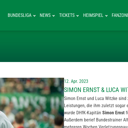
BUNDESLIGA
NEWS
TICKETS
HEIMSPIEL
FANZON
SIMON ERNST &
12. Apr. 2023
SIMON ERNST & LUCA W
Simon Ernst und Luca Witzke sind 
Leistungen, die ihm zuletzt soga
wurde DHfK-Kapitän
Simon Ernst
f
Außerdem berief Bundestrainer Alf
mehreren Wochen Verletzungspau