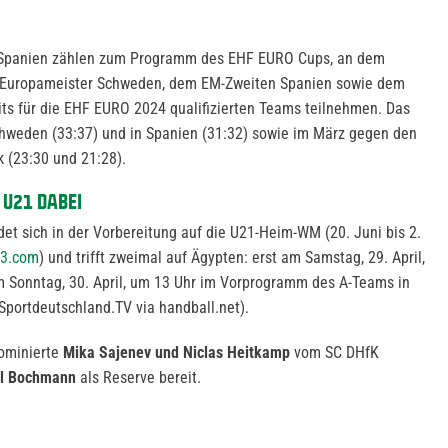
 Spanien zählen zum Programm des EHF EURO Cups, an dem
 Europameister Schweden, dem EM-Zweiten Spanien sowie dem
its für die EHF EURO 2024 qualifizierten Teams teilnehmen. Das
hweden (33:37) und in Spanien (31:32) sowie im März gegen den
 (23:30 und 21:28).
 U21 DABEI
et sich in der Vorbereitung auf die U21-Heim-WM (20. Juni bis 2.
23.com
) und trifft zweimal auf Ägypten: erst am Samstag, 29. April,
m Sonntag, 30. April, um 13 Uhr im Vorprogramm des A-Teams in
Sportdeutschland.TV via handball.net).
ominierte
Mika Sajenev und Niclas Heitkamp
vom SC DHfK
l Bochmann
als Reserve bereit.