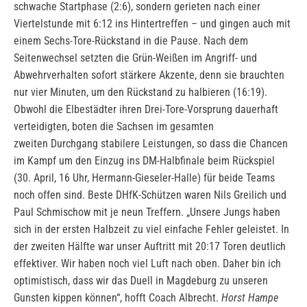
schwache Startphase (2:6), sondern gerieten nach einer
Viertelstunde mit 6:12 ins Hintertreffen – und gingen auch mit
einem Sechs-Tore-Rückstand in die Pause. Nach dem
Seitenwechsel setzten die Grün-Weißen im Angriff- und
Abwehrverhalten sofort stärkere Akzente, denn sie brauchten
nur vier Minuten, um den Rückstand zu halbieren (16:19).
Obwohl die Elbestädter ihren Drei-Tore-Vorsprung dauerhaft
verteidigten, boten die Sachsen im gesamten
zweiten Durchgang stabilere Leistungen, so dass die Chancen
im Kampf um den Einzug ins DM-Halbfinale beim Rückspiel
(30. April, 16 Uhr, Hermann-Gieseler-Halle) für beide Teams
noch offen sind. Beste DHfK-Schützen waren Nils Greilich und
Paul Schmischow mit je neun Treffern. „Unsere Jungs haben
sich in der ersten Halbzeit zu viel einfache Fehler geleistet. In
der zweiten Hälfte war unser Auftritt mit 20:17 Toren deutlich
effektiver. Wir haben noch viel Luft nach oben. Daher bin ich
optimistisch, dass wir das Duell in Magdeburg zu unseren
Gunsten kippen können“, hofft Coach Albrecht.
Horst Hampe