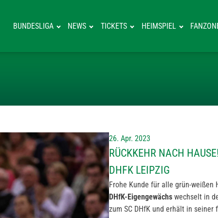
BUNDESLIGA
NEWS
TICKETS
HEIMSPIEL
FANZON
RÜCKKEHR NACH
26. Apr. 2023
RÜCKKEHR NACH HAUSE!
DHFK LEIPZIG
Frohe Kunde für alle grün-weißen 
DHfK-Eigengewächs
wechselt in 
zum SC DHfK und erhält in seiner