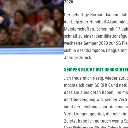
2026
.
Der gebürtige Bornaer kam im Jahr
der Leipziger Handball Akademie
Meisterschaften. Schon mit 17 Jahr
schnell zu einer Identifikationsfig
wechselte Semper 2020 zur SG Fle
sich in der Champions League mit 
Jährige zurück.
SEMPER BLICKT MIT GEMISCHTE
„Ich freue mich riesig, wieder zu
möchte ich dem SC DHfK und natür
dass sie alles getan haben, um mic
der Überzeugung war, seinen Vertra
sieht der Leistungssport das manc
Verletzungen geprägt, die mich i
Zuletzt habe ich nur noch wenig S