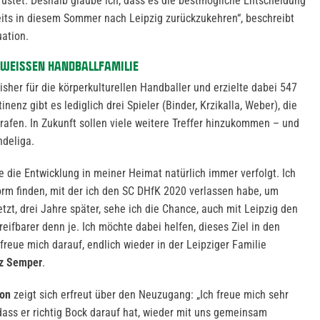
rüstet. Deshalb glaube ich, dass es die bestmögliche Entscheidung
reits in diesem Sommer nach Leipzig zurückzukehren“, beschreibt
uation.
-WEISSEN HANDBALLFAMILIE
isher für die körperkulturellen Handballer und erzielte dabei 547
inenz gibt es lediglich drei Spieler (Binder, Krzikalla, Weber), die
 trafen. In Zukunft sollen viele weitere Treffer hinzukommen – und
ndeliga.
be die Entwicklung in meiner Heimat natürlich immer verfolgt. Ich
orm finden, mit der ich den SC DHfK 2020 verlassen habe, um
etzt, drei Jahre später, sehe ich die Chance, auch mit Leipzig den
eifbarer denn je. Ich möchte dabei helfen, dieses Ziel in den
reue mich darauf, endlich wieder in der Leipziger Familie
z Semper
.
son
zeigt sich erfreut über den Neuzugang: „Ich freue mich sehr
, dass er richtig Bock darauf hat, wieder mit uns gemeinsam