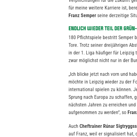
Verpflichtungen für die Zukunft ge
für meine weitere Karriere ist, be
Franz Semper
seine derzeitige Sit
ENDLICH WIEDER TEIL DER GRÜN
180 Pflichtspiele bestritt Semper b
Tore. Trotz seiner dreijährigen Abst
in der 1. Liga häufiger für Leipzig
zwar möglichst nicht nur in der Bu
„Ich blicke jetzt nach vorn und ha
möchte in Leipzig wieder zu der F
international spielen zu können. J
Sprung nach Europa zu schaffen, gr
nächsten Jahren zu erreichen und f
aufgenommen zu werden“, so
Fran
Auch
Cheftrainer Rúnar Sigtryggs
auf Franz, weil er signalisiert hat