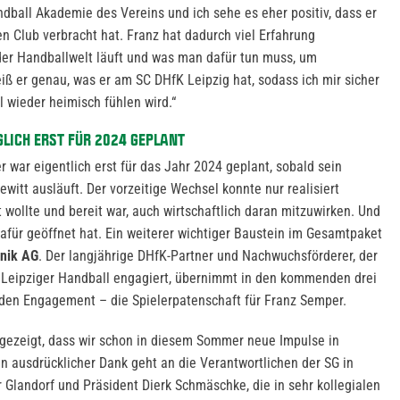
dball Akademie des Vereins und ich sehe es eher positiv, dass er
n Club verbracht hat. Franz hat dadurch viel Erfahrung
der Handballwelt läuft und was man dafür tun muss, um
weiß er genau, was er am SC DHfK Leipzig hat, sodass ich mir sicher
l wieder heimisch fühlen wird.“
ICH ERST FÜR 2024 GEPLANT
 war eigentlich erst für das Jahr 2024 geplant, sobald sein
witt ausläuft. Der vorzeitige Wechsel konnte nur realisiert
wollte und bereit war, auch wirtschaftlich daran mitzuwirken. Und
 dafür geöffnet hat. Ein weiterer wichtiger Baustein im Gesamtpaket
hnik AG
. Der langjährige DHfK-Partner und Nachwuchsförderer, der
n Leipziger Handball engagiert, übernimmt in den kommenden drei
den Engagement – die Spielerpatenschaft für Franz Semper.
h gezeigt, dass wir schon in diesem Sommer neue Impulse in
 ausdrücklicher Dank geht an die Verantwortlichen der SG in
 Glandorf und Präsident Dierk Schmäschke, die in sehr kollegialen