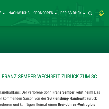
Suchbegriff
E
NACHWUCHS
SPONSOREN
DER SC DHFK
Suche starte
eingeben:
 HAUSE! FRANZ SEMPER WECHS
 FRANZ SEMPER WECHSELT ZURÜCK ZUM SC
Handballfans: Der verlorene Sohn
Franz Semper
kehrt heim! Das
der kommenden Saison von der
SG Flensburg-Handewitt
zurück
 früheren und künftigen Heimat einen
Drei-Jahres-Vertrag bis