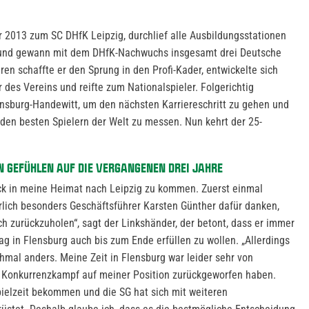
 2013 zum SC DHfK Leipzig, durchlief alle Ausbildungsstationen
 und gewann mit dem DHfK-Nachwuchs insgesamt drei Deutsche
en schaffte er den Sprung in den Profi-Kader, entwickelte sich
ur des Vereins und reifte zum Nationalspieler. Folgerichtig
nsburg-Handewitt, um den nächsten Karriereschritt zu gehen und
den besten Spielern der Welt zu messen. Nun kehrt der 25-
N GEFÜHLEN AUF DIE VERGANGENEN DREI JAHRE
rück in meine Heimat nach Leipzig zu kommen. Zuerst einmal
lich besonders Geschäftsführer Karsten Günther dafür danken,
h zurückzuholen“, sagt der Linkshänder, der betont, dass er immer
g in Flensburg auch bis zum Ende erfüllen zu wollen. „Allerdings
hmal anders. Meine Zeit in Flensburg war leider sehr von
m Konkurrenzkampf auf meiner Position zurückgeworfen haben.
pielzeit bekommen und die SG hat sich mit weiteren