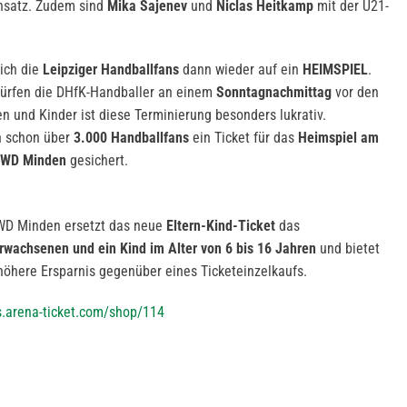
nsatz. Zudem sind
Mika Sajenev
und
Niclas Heitkamp
mit der U21-
ich die
Leipziger Handballfans
dann wieder auf ein
HEIMSPIEL
.
 dürfen die DHfK-Handballer an einem
Sonntagnachmittag
vor den
n und Kinder ist diese Terminierung besonders lukrativ.
h schon über
3.000 Handballfans
ein Ticket für das
Heimspiel am
WD Minden
gesichert.
WD Minden ersetzt das neue
Eltern-Kind-Ticket
das
rwachsenen und ein Kind im Alter von 6 bis 16 Jahren
und bietet
 höhere Ersparnis gegenüber eines Ticketeinzelkaufs.
ts.arena-ticket.com/shop/114