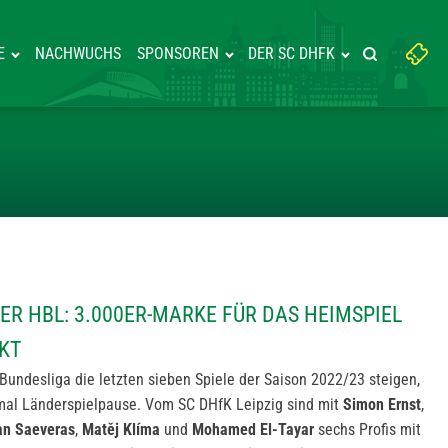
Suchbegriff
E
NACHWUCHS
SPONSOREN
DER SC DHFK
Suche starte
eingeben:
USE IN DER HBL: 3.000ER-MAR
ER HBL: 3.000ER-MARKE FÜR DAS HEIMSPIEL
KT
Bundesliga die letzten sieben Spiele der Saison 2022/23 steigen,
nmal Länderspielpause. Vom SC DHfK Leipzig sind mit
Simon Ernst
,
ian Saeveras
,
Matěj Klíma
und
Mohamed El-Tayar
sechs Profis mit