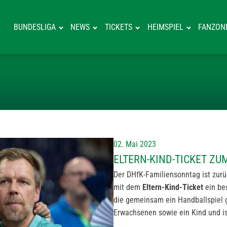
BUNDESLIGA
NEWS
TICKETS
HEIMSPIEL
FANZON
ELTERN-KIND-T
02. Mai 2023
ELTERN-KIND-TICKET ZU
Der DHfK-Familiensonntag ist zurü
mit dem
Eltern-Kind-Ticket
ein bes
die gemeinsam ein Handballspiel 
Erwachsenen sowie ein Kind und is