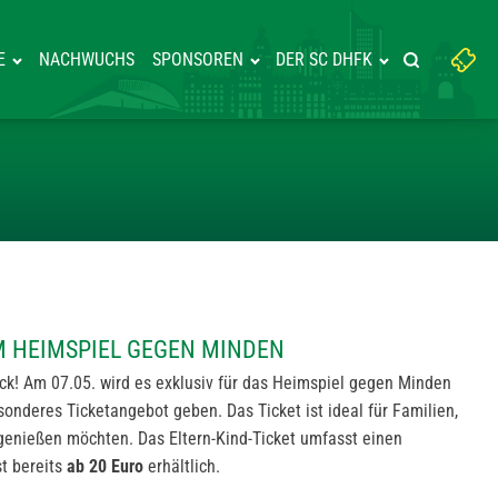
Suchbegriff
E
NACHWUCHS
SPONSOREN
DER SC DHFK
Suche starte
eingeben:
ICKET ZUM HEIMSPIEL GEGEN M
M HEIMSPIEL GEGEN MINDEN
ck! Am 07.05. wird es exklusiv für das Heimspiel gegen Minden
onderes Ticketangebot geben. Das Ticket ist ideal für Familien,
genießen möchten. Das Eltern-Kind-Ticket umfasst einen
t bereits
ab 20 Euro
erhältlich.