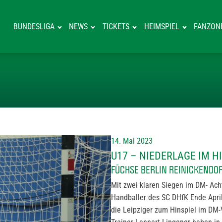
BUNDESLIGA
NEWS
TICKETS
HEIMSPIEL
FANZON
U17 – NIEDERLA
14. Mai 2023
U17 – NIEDERLAGE IM H
FÜCHSE BERLIN REINICKENDORF 
Mit zwei klaren Siegen im DM- Ach
Handballer des SC DHfK Ende Apri
die Leipziger zum Hinspiel im DM-V