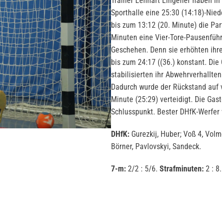
Trainer Lennart Lingener haben in 
Sporthalle eine 25:30 (14:18)-Nied
bis zum 13:12 (20. Minute) die Par
Minuten eine Vier-Tore-Pausenfüh
Geschehen. Denn sie erhöhten ihre
bis zum 24:17 ((36.) konstant. Die
stabilisierten ihr Abwehrverhallte
Dadurch wurde der Rückstand auf vi
Minute (25:29) verteidigt. Die Gas
Schlusspunkt. Bester DHfK-Werfer 
DHfK:
Gurezkij, Huber; Voß 4, Volme
Börner, Pavlovskyi, Sandeck.
7-m:
2/2 : 5/6.
Strafminuten:
2 : 8.