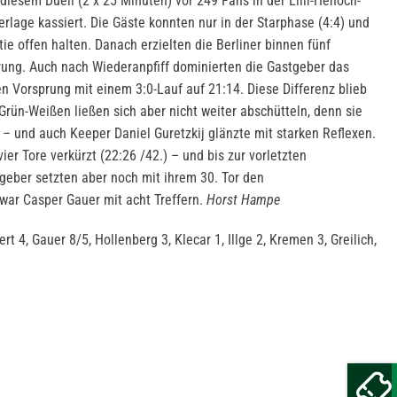
diesem Duell (2 x 25 Minuten) vor 249 Fans in der Lilli-Henoch-
erlage kassiert. Die Gäste konnten nur in der Starphase (4:4) und
tie offen halten. Danach erzielten die Berliner binnen fünf
rung. Auch nach Wiederanpfiff dominierten die Gastgeber das
n Vorsprung mit einem 3:0-Lauf auf 21:14. Diese Differenz blieb
 Grün-Weißen ließen sich aber nicht weiter abschütteln, denn sie
n – und auch Keeper Daniel Guretzkij glänzte mit starken Reflexen.
er Tore verkürzt (22:26 /42.) – und bis zur vorletzten
tgeber setzten aber noch mit ihrem 30. Tor den
war Casper Gauer mit acht Treffern.
Horst Hampe
rt 4, Gauer 8/5, Hollenberg 3, Klecar 1, Illge 2, Kremen 3, Greilich,