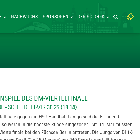
Suchbegriff
E
NACHWUCHS
SPONSOREN
DER SC DHFK
Suche starte
eingeben:
GE IM HINSPIEL DES DM-VIERTE
INSPIEL DES DM-VIERTELFINALE
– SC DHFK LEIPZIG 30:25 (18:14)
telfinale gegen die HSG Handball Lemgo sind die B-Jugend-
l souverän in die nächste Runde eingezogen. Am 14. Mai mussten
iertelfinale bei den Füchsen Berlin antreten. Die Jungs von DHfK-