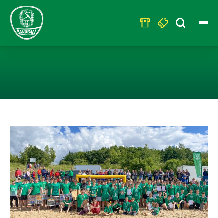
Search
for:
TRADITIONELL