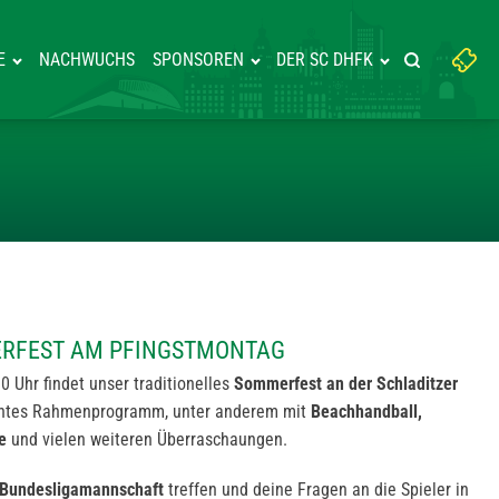
Suchbegriff
E
NACHWUCHS
SPONSOREN
DER SC DHFK
Suche starte
eingeben:
ES SOMMERFEST AM PFINGSTMO
ERFEST AM PFINGSTMONTAG
 Uhr findet unser traditionelles
Sommerfest an der Schladitzer
 buntes Rahmenprogramm, unter anderem mit
Beachhandball,
e
und vielen weiteren Überraschaungen.
Bundesligamannschaft
treffen und deine Fragen an die Spieler in