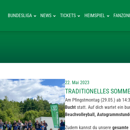
BUNDESLIGA
NEWS
TICKETS
HEIMSPIEL
FANZON
TRADITIONELL
22. Mai 2023
TRADITIONELLES SOMM
Am Pfingstmontag (29.05.) ab 14:30
Bucht
statt. Auf dich wartet ein
Beachvolleyball, Autogrammstund
Zudem kannst du unsere
gesamte 