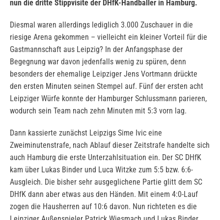
nun die dritte Stippvisite der DHfK-Handballer in Hamburg.
Diesmal waren allerdings lediglich 3.000 Zuschauer in die
riesige Arena gekommen – vielleicht ein kleiner Vorteil für die
Gastmannschaft aus Leipzig? In der Anfangsphase der
Begegnung war davon jedenfalls wenig zu spüren, denn
besonders der ehemalige Leipziger Jens Vortmann drückte
den ersten Minuten seinen Stempel auf. Fünf der ersten acht
Leipziger Würfe konnte der Hamburger Schlussmann parieren,
wodurch sein Team nach zehn Minuten mit 5:3 vorn lag.
Dann kassierte zunächst Leipzigs Sime Ivic eine
Zweiminutenstrafe, nach Ablauf dieser Zeitstrafe handelte sich
auch Hamburg die erste Unterzahlsituation ein. Der SC DHfK
kam über Lukas Binder und Luca Witzke zum 5:5 bzw. 6:6-
Ausgleich. Die bisher sehr ausgeglichene Partie glitt dem SC
DHfK dann aber etwas aus den Händen. Mit einem 4:0-Lauf
zogen die Hausherren auf 10:6 davon. Nun richteten es die
Leipziger Außenspieler Patrick Wiesmach und Lukas Binder,