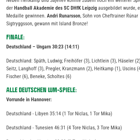
Neben Heitkamp und Sajenev konnte zudem noch ein weiterer Spiel
der
Handball Akademie des SC DHfK Leipzig
ausgebildet wurde, 
Medaille gewinnen.
Andri Runarsson
, Sohn von Cheftrainer Rúnar
Sigtryggsson, gewann mit Island Bronze!
FINALE:
Deutschland – Ungarn 30:23 (14:11)
Deutschland: Späth, Ludwig; Freihöfer (3), Lichtlein (3), Häseler (2)
Seitz, Langhoff (3), Pregler, Kranzmann (2), Heitkamp (1), Uscins (
Fischer (6), Beneke, Scholtes (6)
ALLE DEUTSCHEN WM-SPIELE:
Vorrunde in Hannover:
Deutschland - Libyen 35:14 (1 Tor Niclas, 1 Tor Mika)
Deutschland - Tunesien 46:31 (4 Tore Niclas, 3 Tore Mika)