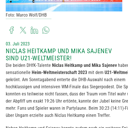
Foto: Marco Wolf/DHB
03. Juli 2023
NICLAS HEITKAMP UND MIKA SAJENEV
SIND U21-WELTMEISTER!
Die beiden DHfK-Talente
Niclas Heitkamp und Mika Sajenev
haben
sensationelle
Heim-Weltmeisterschaft 2023
mit dem
U21-Weltmeis
gekrönt. Am Sonntagabend enterte die DHB-Auswahl nach einem
hochklassigen und intensiven WM-Finale das Siegerpodest. Die Sp
konnten es teilweise nicht fassen, dass der Traum vom Titel wahr 
der Abpfiff um exakt 19:26 Uhr ertönte, kannte der Jubel keine Gr
mehr: Fans und Spieler waren in Partylaune. Beim 30:23 (14:11)-F
über Ungarn erzielte auch Niclas Heitkamp einen Treffer.