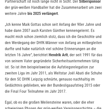
Partnerschaft ist noch lange nicht in Sicht. Der
Silbersponsor
der grün-weißen Handballer hat die Zusammenarbeit um zwei
weitere Jahre
bis 2025 verlängert
.
„Ich kenne Maik Gottas schon seit Anfang der 90er Jahre und
habe dann 2007 auch Karsten Günther kennengelernt. Es
macht mich schon ziemlich stolz, dass ich die Geschichte und
den Werdegang der DHfK-Männer von Anfang an mitbegleiten
durfte und habe natürlich viel schöne Erinnerungen an die
letzten 16 Jahre“, berichtet
Hendrik Arlt
, der seit 1991 für das
von seinem Vater gegründete Sicherheitsunternehmen tätig
ist. So ist ihm beispielsweise die Aufstiegsrelegation zur
zweiten Liga im Jahr 2011, als Weltstar Joël Abati die Schuhe
für den SC DHfK Leipzig schnürte, genauso nachhaltig im
Gedächtnis geblieben, wie der Bundesligaaufstieg 2015 oder
die Final Four Teilnahme im Jahr 2017.
Egal, ob es die großen Meilensteine waren, oder die eher
schwierigen Phasen der grün-weißen Vereinsgeschichte – die