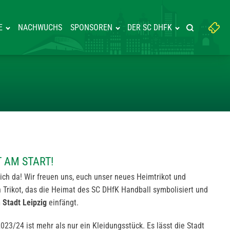
Suchbegriff
E
NACHWUCHS
SPONSOREN
DER SC DHFK
Suche starte
eingeben:
IKOT IST AM START!
T AM START!
ich da! Wir freuen uns, euch unser neues Heimtrikot und
n Trikot, das die Heimat des SC DHfK Handball symbolisiert und
 Stadt Leipzig
einfängt.
2023/24 ist mehr als nur ein Kleidungsstück. Es lässt die Stadt