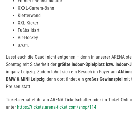
Formel1-Rennsimulator
XXXL-Carrera-Bahn
Kletterwand
XXL-Kicker
Fußballdart
Air-Hockey
u.v.m.
Lasst euch die Gaudi nicht entgehen – denn in unserer ARENA st
Sonntag mit Sicherheit der
größte Indoor-Spielplatz bzw. Indoor-
in ganz Leipzig. Zudem lohnt sich ein Besuch im Foyer am
Aktion
BMW & MINI Leipzig
, denn dort findet ein
großes Gewinnspiel
mit 
Preisen statt.
Tickets erhaltet ihr am ARENA Ticketschalter oder im Ticket-Onli
unter
https://tickets.arena-ticket.com/shop/114