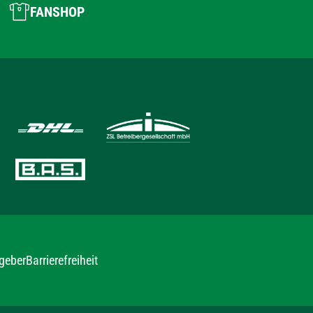
FANSHOP
geber
Barrierefreiheit