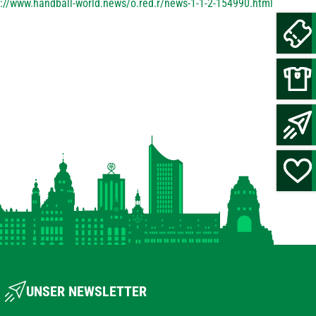
s://www.handball-world.news/o.red.r/news-1-1-2-154990.html
UNSER NEWSLETTER