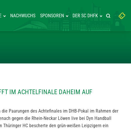
Suchbegriff
E
NACHWUCHS
SPONSOREN
DER SC DHFK
Suche starte
eingeben:
IPZIG TRIFFT IM ACHTELFINALE
IFFT IM ACHTELFINALE DAHEIM AUF
die Paarungen des Achtefinales im DHB-Pokal im Rahmen der
senach gegen die Rhein-Neckar Löwen live bei Dyn Handball
om Thüringer HC bescherte den grün-weißen Leipzigern ein