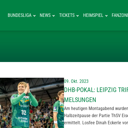
BUNDESLIGA
NEWS
TICKETS
HEIMSPIEL
FANZON
DHB-POKAL: LE
09. Okt. 2023
DHB-POKAL: LEIPZIG TR
MELSUNGEN
Am heutigen Montagabend wurden 
Halbzeitpause der Partie ThSV Ei
ermittelt. Losfee Dinah Eckerle v