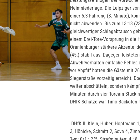
Leistungsvermögen der Vorwoche a
Heimniederlage. Die Leipziger von 
einer 5:3-Führung (8. Minute), konn
nicht abwenden. Bis zum 13:13 (23
gleichwertiger Schlagabtausch geb
einem Drei-Tore-Vorsprung in die 
Oranienburger stärkere Akzente, d
(45.) stabil aus. Dagegen leistet
Abwehrverhalten einfache Fehler,
vor Abpfiff hatten die Gäste mit 2
Siegerstraße vorzeitig erreicht. D
weiter abschütteln, sondern kämpf
Minuten durch vier Toream Stück n
DHfK-Schütze war Tim
DHfK II: Klein, Huber; Hopfmann 1,
3, Hönicke, Schmitt 2, Sova 4, Zi
7-m: 0/1 : 2/5. Strafminuten: 4 : 8.