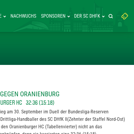
Suchbegriff
E
NACHWUCHS
SPONSOREN
DER SC DHFK
Suche starte
eingeben:
DERLAGE GEGEN ORANIENBURG
E GEGEN ORANIENBURG
NBURGER HC 32:36 (15:18)
ieg am 30. September im Duell der Bundesliga-Reserven
Drittliga-Handballer des SC DHfK II(Zehnter der Staffel Nord-Ost)
 den Oranienburger HC (Tabellenvierter) nicht an das