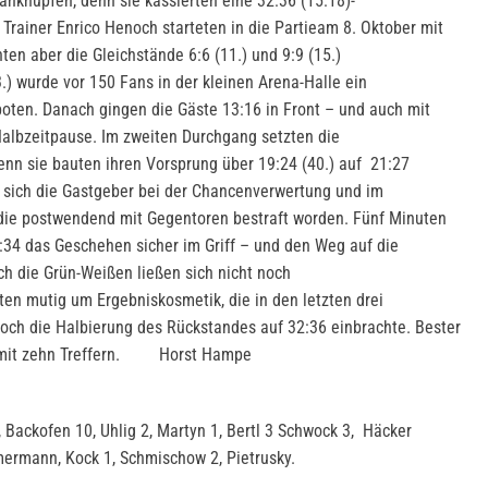
nknüpfen, denn sie kassierten eine 32:36 (15:18)-
Trainer Enrico Henoch starteten in die Partieam 8. Oktober mit
ten aber die Gleichstände 6:6 (11.) und 9:9 (15.)
.) wurde vor 150 Fans in der kleinen Arena-Halle ein
oten. Danach gingen die Gäste 13:16 in Front – und auch mit
Halbzeitpause. Im zweiten Durchgang setzten die
enn sie bauten ihren Vorsprung über 19:24 (40.) auf 21:27
en sich die Gastgeber bei der Chancenverwertung und im
 die postwendend mit Gegentoren bestraft worden. Fünf Minuten
6:34 das Geschehen sicher im Griff – und den Weg auf die
och die Grün-Weißen ließen sich nicht noch
ten mutig um Ergebniskosmetik, die in den letzten drei
och die Halbierung des Rückstandes auf 32:36 einbrachte. Bester
o Backofen mit zehn Treffern. Horst Hampe
 Backofen 10, Uhlig 2, Martyn 1, Bertl 3 Schwock 3, Häcker
mmermann, Kock 1, Schmischow 2, Pietrusky.