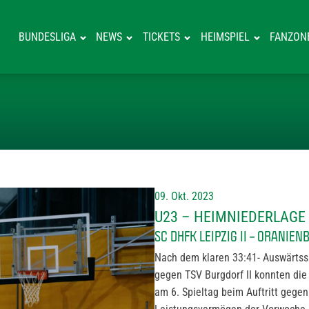
BUNDESLIGA
NEWS
TICKETS
HEIMSPIEL
FANZON
U23 – HEIMNIE
09. Okt. 2023
U23 – HEIMNIEDERLAG
SC DHFK LEIPZIG II – ORANIE
Nach dem klaren 33:41- Auswärtss
gegen TSV Burgdorf II konnten die 
am 6. Spieltag beim Auftritt gegen