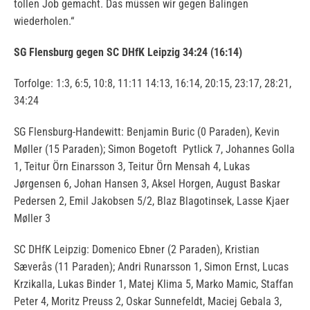
tollen Job gemacht. Das müssen wir gegen Balingen
wiederholen.“
SG Flensburg gegen SC DHfK Leipzig 34:24 (16:14)
Torfolge: 1:3, 6:5, 10:8, 11:11 14:13, 16:14, 20:15, 23:17, 28:21,
34:24
SG Flensburg-Handewitt: Benjamin Buric (0 Paraden), Kevin
Møller (15 Paraden); Simon Bogetoft Pytlick 7, Johannes Golla
1, Teitur Örn Einarsson 3, Teitur Örn Mensah 4, Lukas
Jørgensen 6, Johan Hansen 3, Aksel Horgen, August Baskar
Pedersen 2, Emil Jakobsen 5/2, Blaz Blagotinsek, Lasse Kjaer
Møller 3
SC DHfK Leipzig: Domenico Ebner (2 Paraden), Kristian
Sæverås (11 Paraden); Andri Runarsson 1, Simon Ernst, Lucas
Krzikalla, Lukas Binder 1, Matej Klima 5, Marko Mamic, Staffan
Peter 4, Moritz Preuss 2, Oskar Sunnefeldt, Maciej Gebala 3,