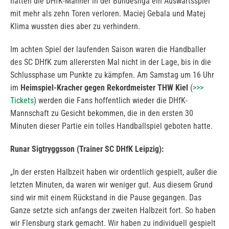
hatten die DHfK-Männer in der Bundesliga ein Auswärtsspiel
mit mehr als zehn Toren verloren. Maciej Gebala und Matej
Klima wussten dies aber zu verhindern.
Im achten Spiel der laufenden Saison waren die Handballer
des SC DHfK zum allerersten Mal nicht in der Lage, bis in die
Schlussphase um Punkte zu kämpfen. Am Samstag um 16 Uhr
im
Heimspiel-Kracher gegen Rekordmeister THW Kiel
(
>>>
Tickets
) werden die Fans hoffentlich wieder die DHfK-
Mannschaft zu Gesicht bekommen, die in den ersten 30
Minuten dieser Partie ein tolles Handballspiel geboten hatte.
Runar Sigtryggsson (Trainer SC DHfK Leipzig):
„In der ersten Halbzeit haben wir ordentlich gespielt, außer die
letzten Minuten, da waren wir weniger gut. Aus diesem Grund
sind wir mit einem Rückstand in die Pause gegangen. Das
Ganze setzte sich anfangs der zweiten Halbzeit fort. So haben
wir Flensburg stark gemacht. Wir haben zu individuell gespielt