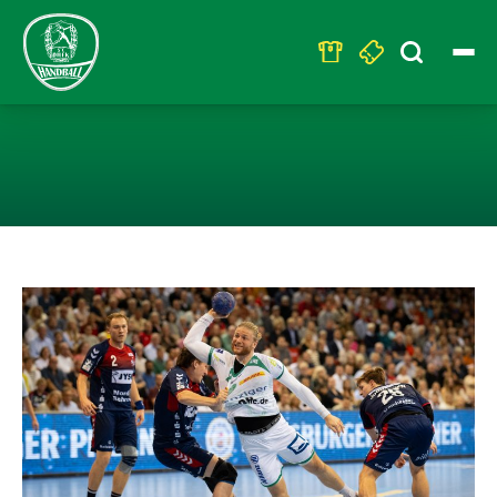
Search
for:
SC DHFK HÄLT E