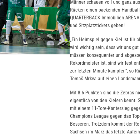
Männer schauen voll und ganz aus 
Rücken einen packenden Handball-F
QUARTERBACK Immobilien ARENA 
und Sitzplatztickets geben!
„Ein Heimspiel gegen Kiel ist für 
wird wichtig sein, dass wir uns gut
müssen konsequenter und abgezockt
Rekordmeister ist, sind wir fest e
zur letzten Minute kämpfen“, so 
Tomáš Mrkva auf einen Landsmann 
Mit 8:6 Punkten sind die Zebras ni
eigentlich von den Kielern kennt.
mit einem 11-Tore-Kantersieg geg
Champions League gegen das Top-T
Besseren. Trotzdem kommt der Reko
Sachsen im März das letzte Aufeina