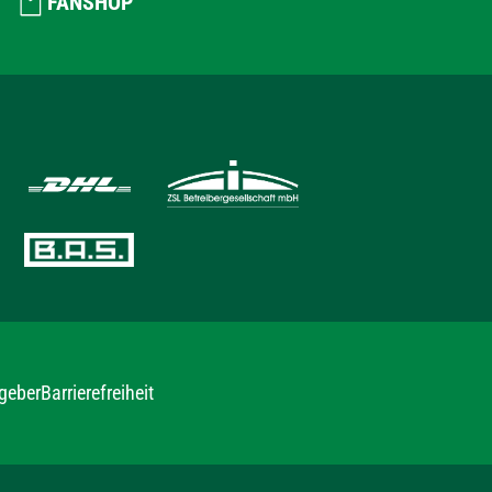
FANSHOP
geber
Barrierefreiheit