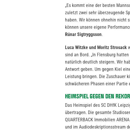
„Es kommt eine der besten Mannsc
zuletzt zwei sehr überzeugende Spi
haben. Wir können ohnehin nicht st
können unsere eigene Performance 
Rúnar Sigtryggsson
.
Luca Witzke und Moritz Strosack
w
sind an Bord. „In Flensburg hatten
natürlich deutlich steigern. Wir h
Antwort geben. Um gegen Kiel ein
Leistung bringen. Die Zuschauer k
schwächeren Phasen einer Partie e
HEIMSPIEL GEGEN DEN REKOR
Das Heimspiel des SC DHfK Leipz
übertragen. Die gesamte Studios
QUARTERBACK Immobilien ARENA pro
und im Audiodeskriptionsstream 