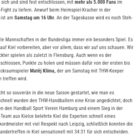
sich und sind fest entschlossen, mit
mehr als 5.000 Fans
im
ight zu liefern. Anwurf beim Heimspiel-Kracher in der
ist am
Samstag um 16 Uhr
. An der Tageskasse wird es noch Steh-
alle Mannschaften in der Bundesliga immer ein besonders Spiel. Es
 auf Kiel vorbereiten, aber vor allem, dass wir auf uns schauen. Wir
er spielen als zuletzt in Flensburg. Auch wenn es der
ntschlossen, Punkte zu holen und müssen dafür von der ersten bis
Rückraumspieler
Matěj Klíma,
der am Samstag mit THW-Keeper
treffen wird.
cht so souverän in die neue Saison gestartet, wie man es
 Schnell wurden den THW-Handballern eine Krise angedichtet, doch
en den Handball Sport Verein Hamburg und einem Sieg in der
eam aus Kielce belehrte Kiel die Experten schnell eines
rdmeister mit viel Respekt nach Leipzig, schließlich konnten die
ndertreffen in Kiel sensationell mit 34:31 für sich entscheiden.