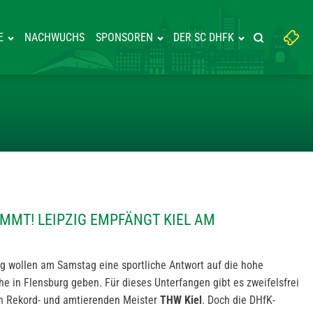
Suchbegriff
E
NACHWUCHS
SPONSOREN
DER SC DHFK
Suche starte
eingeben:
STER KOMMT! LEIPZIG EMPFÄN
MMT! LEIPZIG EMPFÄNGT KIEL AM
g wollen am Samstag eine sportliche Antwort auf die hohe
e in Flensburg geben. Für dieses Unterfangen gibt es zweifelsfrei
en Rekord- und amtierenden Meister
THW Kiel
. Doch die DHfK-