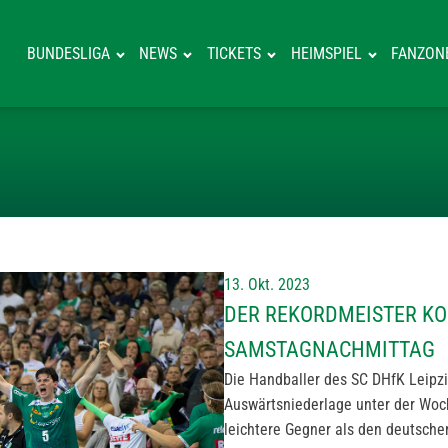
BUNDESLIGA
NEWS
TICKETS
HEIMSPIEL
FANZON
DER REKORDMEI
13. Okt. 2023
DER REKORDMEISTER KO
SAMSTAGNACHMITTAG
Die Handballer des SC DHfK Leipzi
Auswärtsniederlage unter der Woch
leichtere Gegner als den deutsch