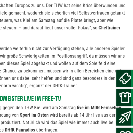
haften Europas zu uns. Der THW hat seine Krise überwunden und
ele gemacht, wodurch sie sicherlich viel Selbstvertrauen getankt
euern, was Kiel am Samstag auf die Platte bringt, aber wie
steuern – und darauf liegt unser voller Fokus“, so
Cheftrainer
erden weiterhin nicht zur Verfügung stehen, alle anderen Spieler
 wir große Schwierigkeiten im Positionsangriff, da müssen wir uns
aben dieses Spiel abgehakt und wollen auf dem Spielfeld eine
e Chance zu bekommen, müssen wir in allen Bereichen eine gute
önnen uns dabei sehr helfen und sind ganz besonders in den
norm wichtig“, ergänzt der DHfK-Trainer.
DMEISTER LIVE IM FREE-TV
ig gegen den THW Kiel wird am Samstag
live im MDR Fernsehen
endung von
Sport im Osten
wird bereits ab 14 Uhr live aus der
duziert. Natürlich wird das Spiel wie immer auch live bei
DYN
des
DHfK-Fanradios
übertragen.