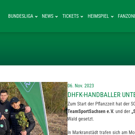
BUNDESLIGA
NEWS
TICKETS
HEIMSPIEL
FANZON
DHFK-HANDBAL
06. Nov. 2023
DHFK-HANDBALLER UNT
Zum Start der Pflanzzeit hat der
TeamSportSachsen e.V.
und der
„
Wald gesetzt.
In Markranstädt trafen sich am Mo