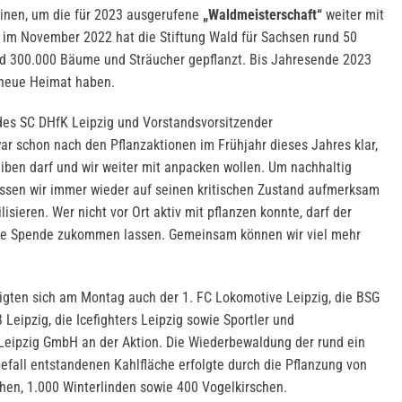
einen, um die für 2023 ausgerufene
„Waldmeisterschaft“
weiter mit
n im November 2022 hat die Stiftung Wald für Sachsen rund 50
nd 300.000 Bäume und Sträucher gepflanzt. Bis Jahresende 2023
neue Heimat haben.
 des SC DHfK Leipzig und Vorstandsvorsitzender
ar schon nach den Pflanzaktionen im Frühjahr dieses Jahres klar,
eiben darf und wir weiter mit anpacken wollen. Um nachhaltig
üssen wir immer wieder auf seinen kritischen Zustand aufmerksam
sieren. Wer nicht vor Ort aktiv mit pflanzen konnte, darf der
ine Spende zukommen lassen. Gemeinsam können wir viel mehr
igten sich am Montag auch der 1. FC Lokomotive Leipzig, die BSG
 Leipzig, die Icefighters Leipzig sowie Sportler und
Leipzig GmbH an der Aktion. Die Wiederbewaldung der rund ein
efall entstandenen Kahlfläche erfolgte durch die Pflanzung von
hen, 1.000 Winterlinden sowie 400 Vogelkirschen.