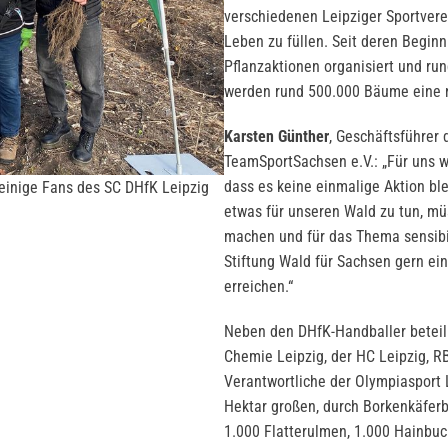
verschiedenen Leipziger Sportver
Leben zu füllen. Seit deren Begin
Pflanzaktionen organisiert und ru
werden rund 500.000 Bäume eine 
Karsten Günther
, Geschäftsführer
TeamSportSachsen e.V.: „Für uns w
dass es keine einmalige Aktion bl
 einige Fans des SC DHfK Leipzig
etwas für unseren Wald zu tun, m
machen und für das Thema sensibili
Stiftung Wald für Sachsen gern e
erreichen.“
Neben den DHfK-Handballer beteil
Chemie Leipzig, der HC Leipzig, RB
Verantwortliche der Olympiasport 
Hektar großen, durch Borkenkäferb
1.000 Flatterulmen, 1.000 Hainbuc