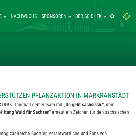
Suchbegriff
E
NACHWUCHS
SPONSOREN
DER SC DHFK
Suche starte
eingeben:
LER UNTERSTÜTZEN PFLANZAKT
ERSTÜTZEN PFLANZAKTION IN MARKRANSTÄDT
 SC DHfK Handball gemeinsam mit
„So geht sächsisch.“
, dem
Stiftung Wald für Sachsen"
erneut ein Zeichen für den sächsischen
ntag zahlreiche Sportler, Verantwortliche und Fans von