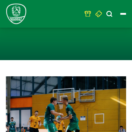
Search
for:
U23 – KNAPPE 