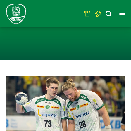
Search
for:
DHFK-HANDBAL