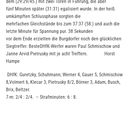
dem (29:29/45.) mit zwei Toren in Führung, die aber
fünf Minuten später (31:31) egalisiert wurde. In der heiß
umkämpften Schlussphase sorgten die
mehrfachen Gleichstände bis zum 37:37 (58.) und auch die
letzte Minute für Spannung pur. 38 Sekunden
vor dem Ende erzielten die Burgdorfer noch den glücklichen
Siegtreffer. BesteDHfK-Werfer waren Paul Schmischow und
Janne Arvid Pietrusky mit je acht Treffern. Horst
Hampe
DHfK: Guretzky, Schuhmann; Werner 4, Gauer 5, Schmischow
8,Volmert 6, Klecar 3, Pietrusky 8/2, Börner 3, Adam, Busch,
Brix, Beltzer.
7-m: 2/4 : 2/4. – Strafminuten: 6 : 8.