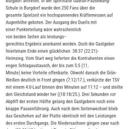
Burgdorf antreten. In der Sporthalle Gudrun-Pausewang-
Schule in Burgdorf wurde den 250 Fans über die
gesamte Spielzeit ein hochspannendes Kräftemessen auf
Augenhöhe geboten. Der Ausgang des Duells mit
einer Punkteteilung wäre wahrscheinlich
von beiden Seiten als leistungs–
gerechtes Ergebnis anerkannt worden. Doch die Gastgeber
feiertenam Ende einen glücklichen 38:37 (22:21)-
Heimsieg. Vom Start weg lieferten die Kontrahenten einen
engen Schlagaustausch, der bis zum 5:5 (11.
Minute) keine Vorteile offenbarte. Obwohl danach die Grün-
Weißen deutlich in Front gingen (7:12/17.), verkürzte der TSV
mit einem 4:0-Lauf binnen drei Minuten auf 11:12 – und stellte
den Gleichstand wieder her ((18:18/25.). Drei Sekunden vor
Abpfiff der ersten Hälfte gelang den Gastgebern noch eine
knappe Pausenführung. Auch nach dem Seitenwechsel blieb
das Geschehen auf der Platte identisch mit den Leistungen
des ersten Durchgangs. Die Niedersachsen gingen zwar nach