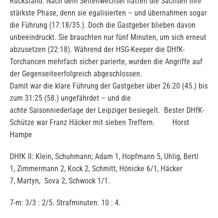
Rückstand. Nach dem Seitenwechsel hatten die Sachsen ihre
stärkste Phase, denn sie egalisierten – und übernahmen sogar
die Führung (17:18/35.). Doch die Gastgeber blieben davon
unbeeindruckt. Sie brauchten nur fünf Minuten, um sich erneut
abzusetzen (22:18). Während der HSG-Keeper die DHfK-
Torchancen mehrfach sicher parierte, wurden die Angriffe auf
der Gegenseiteerfolgreich abgeschlossen.
Damit war die klare Führung der Gastgeber über 26:20 (45.) bis
zum 31:25 (58.) ungefährdet – und die
achte Saisonniederlage der Leipziger besiegelt. Bester DHfK-
Schütze war Franz Häcker mit sieben Treffern. Horst
Hampe
DHfK II: Klein, Schuhmann; Adam 1, Hopfmann 5, Uhlig, Bertl
1, Zimmermann 2, Kock 2, Schmitt, Hönicke 6/1, Häcker
7, Martyn, Sova 2, Schwock 1/1.
7-m: 3/3 : 2/5. Strafminuten: 10 : 4.