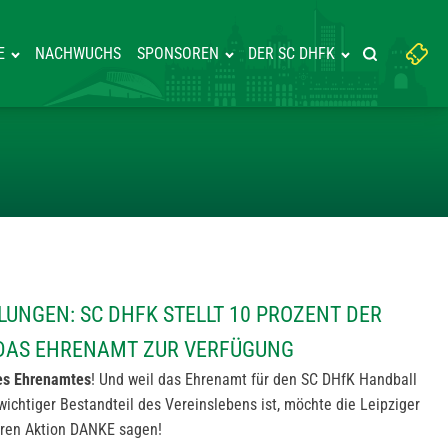
Suchbegriff
E
NACHWUCHS
SPONSOREN
DER SC DHFK
Suche starte
eingeben:
GEN MESLUNGEN: SC DHFK STEL
UNGEN: SC DHFK STELLT 10 PROZENT DER
 DAS EHRENAMT ZUR VERFÜGUNG
des Ehrenamtes
! Und weil das Ehrenamt für den SC DHfK Handball
 wichtiger Bestandteil des Vereinslebens ist, möchte die Leipziger
eren Aktion DANKE sagen!