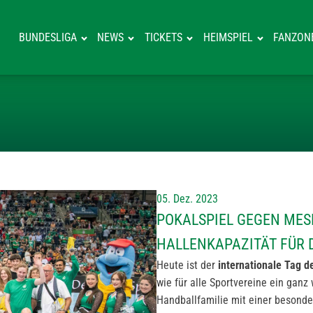
BUNDESLIGA
NEWS
TICKETS
HEIMSPIEL
FANZON
POKALSPIEL GE
05. Dez. 2023
POKALSPIEL GEGEN MESL
HALLENKAPAZITÄT FÜR
Heute ist der
internationale Tag 
wie für alle Sportvereine ein ganz
Handballfamilie mit einer besond