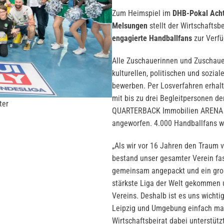
Zum Heimspiel im
DHB-Pokal Acht
Melsungen
stellt der Wirtschaftsb
engagierte Handballfans
zur Verfü
Alle Zuschauerinnen und Zuschauer
kulturellen, politischen und sozia
bewerben. Per Losverfahren erhal
mit bis zu drei Begleitpersonen d
ter
QUARTERBACK Immobilien ARENA ve
angeworfen. 4.000 Handballfans w
„Als wir vor 16 Jahren den Traum 
bestand unser gesamter Verein fas
gemeinsam angepackt und ein große
stärkste Liga der Welt gekommen u
Vereins. Deshalb ist es uns wicht
Leipzig und Umgebung einfach mal
Wirtschaftsbeirat dabei unterstütz