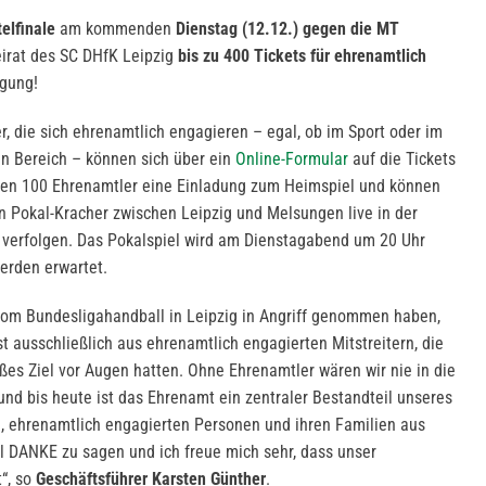
elfinale
am kommenden
Dienstag (12.12.) gegen die MT
eirat des SC DHfK Leipzig
bis zu 400 Tickets für ehrenamtlich
gung!
, die sich ehrenamtlich engagieren – egal, ob im Sport oder im
len Bereich – können sich über ein
Online-Formular
auf die Tickets
ten 100 Ehrenamtler eine Einladung zum Heimspiel und können
en Pokal-Kracher zwischen Leipzig und Melsungen live in der
rfolgen. Das Pokalspiel wird am Dienstagabend um 20 Uhr
erden erwartet.
vom Bundesligahandball in Leipzig in Angriff genommen haben,
t ausschließlich aus ehrenamtlich engagierten Mitstreitern, die
s Ziel vor Augen hatten. Ohne Ehrenamtler wären wir nie in die
nd bis heute ist das Ehrenamt ein zentraler Bestandteil unseres
ig, ehrenamtlich engagierten Personen und ihren Familien aus
 DANKE zu sagen und ich freue mich sehr, dass unser
t“, so
Geschäftsführer Karsten Günther
.