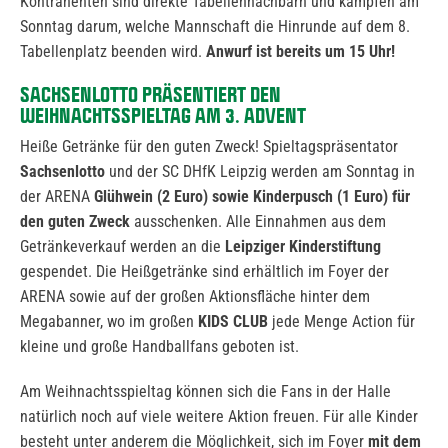
Kontrahenten sind direkte Tabellennachbarn und kämpfen am
Sonntag darum, welche Mannschaft die Hinrunde auf dem 8.
Tabellenplatz beenden wird.
Anwurf ist bereits um 15 Uhr!
SACHSENLOTTO PRÄSENTIERT DEN
WEIHNACHTSSPIELTAG AM 3. ADVENT
Heiße Getränke für den guten Zweck! Spieltagspräsentator
Sachsenlotto
und der SC DHfK Leipzig werden am Sonntag in
der ARENA
Glühwein (2 Euro) sowie Kinderpusch (1 Euro) für
den guten Zweck
ausschenken. Alle Einnahmen aus dem
Getränkeverkauf werden an die
Leipziger Kinderstiftung
gespendet. Die Heißgetränke sind erhältlich im Foyer der
ARENA sowie auf der großen Aktionsfläche hinter dem
Megabanner, wo im großen
KIDS CLUB
jede Menge Action für
kleine und große Handballfans geboten ist.
Am Weihnachtsspieltag können sich die Fans in der Halle
natürlich noch auf viele weitere Aktion freuen. Für alle Kinder
besteht unter anderem die Möglichkeit, sich im Foyer
mit dem