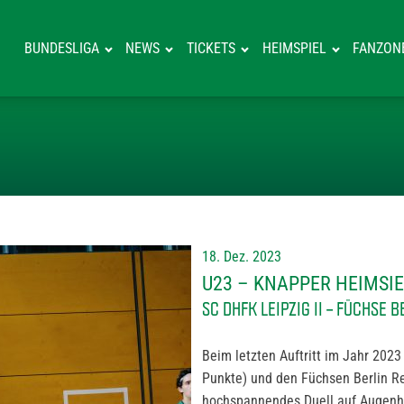
BUNDESLIGA
NEWS
TICKETS
HEIMSPIEL
FANZON
U23 – KNAPPER 
18. Dez. 2023
U23 – KNAPPER HEIMSIE
SC DHFK LEIPZIG II – F
Beim letzten Auftritt im Jahr 2023
Punkte) und den Füchsen Berlin Rei
hochspannendes Duell auf Augenhö