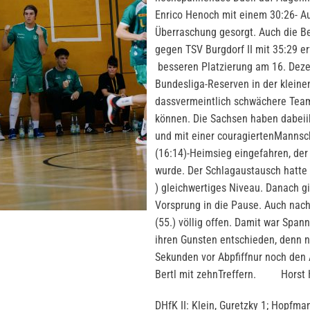
Enrico Henoch mit einem 30:26- Au
Überraschung gesorgt. Auch die Be
gegen TSV Burgdorf II mit 35:29 er
besseren Platzierung am 16. Deze
Bundesliga-Reserven in der kleine
dassvermeintlich schwächere Team
können. Die Sachsen haben dabeiih
und mit einer couragiertenMannsc
(16:14)-Heimsieg eingefahren, de
wurde. Der Schlagaustausch hatte s
) gleichwertiges Niveau. Danach g
Vorsprung in die Pause. Auch nach
(55.) völlig offen. Damit war Span
ihren Gunsten entschieden, denn 
Sekunden vor Abpfiffnur noch den 
Bertl mit zehnTreffern. Ho
DHfK II: Klein, Guretzky 1; Hopfman