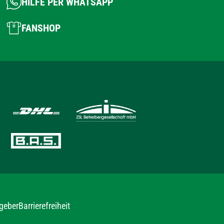
HILFE PER WHATSAPP
FANSHOP
geber
Barrierefreiheit