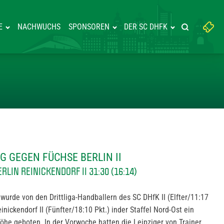
Suchbegriff
E
NACHWUCHS
SPONSOREN
DER SC DHFK
Suche starte
eingeben:
HEIMSIEG GEGEN FÜCHSE BERLIN
G GEGEN FÜCHSE BERLIN II
ÜCHSE BERLIN REINICKENDORF II 31:30 (16:14)
 wurde von den Drittliga-Handballern des SC DHfK II (Elfter/11:17
nickendorf II (Fünfter/18:10 Pkt.) inder Staffel Nord-Ost ein
he geboten. In der Vorwoche hatten die Leipziger von Trainer