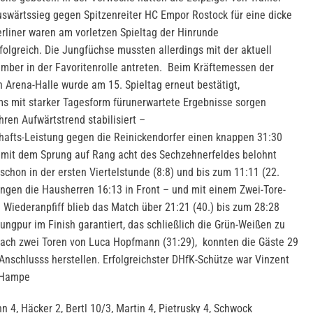
swärtssieg gegen Spitzenreiter HC Empor Rostock für eine dicke
rliner waren am vorletzen Spieltag der Hinrunde
folgreich. Die Jungfüchse mussten allerdings mit der aktuell
mber in der Favoritenrolle antreten. Beim Kräftemessen der
n Arena-Halle wurde am 15. Spieltag erneut bestätigt,
s mit starker Tagesform fürunerwartete Ergebnisse sorgen
ren Aufwärtstrend stabilisiert –
hafts-Leistung gegen die Reinickendorfer einen knappen 31:30
r mit dem Sprung auf Rang acht des Sechzehnerfeldes belohnt
chon in der ersten Viertelstunde (8:8) und bis zum 11:11 (22.
ingen die Hausherren 16:13 in Front – und mit einem Zwei-Tore-
 Wiederanpfiff blieb das Match über 21:21 (40.) bis zum 28:28
nungpur im Finish garantiert, das schließlich die Grün-Weißen zu
nach zwei Toren von Luca Hopfmann (31:29), konnten die Gäste 29
Anschlusss herstellen. Erfolgreichster DHfK-Schütze war Vinzent
rst Hampe
n 4, Häcker 2, Bertl 10/3, Martin 4, Pietrusky 4, Schwock