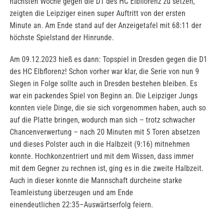
nächsten Woche gegen die D1 des HC Elbflorenz zu setzen,
zeigten die Leipziger einen super Auftritt von der ersten
Minute an. Am Ende stand auf der Anzeigetafel mit 68:11 der
höchste Spielstand der Hinrunde.
Am 09.12.2023 hieß es dann: Topspiel in Dresden gegen die D1
des HC Elbflorenz! Schon vorher war klar, die Serie von nun 9
Siegen in Folge sollte auch in Dresden bestehen bleiben. Es
war ein packendes Spiel von Beginn an. Die Leipziger Jungs
konnten viele Dinge, die sie sich vorgenommen haben, auch so
auf die Platte bringen, wodurch man sich – trotz schwacher
Chancenverwertung – nach 20 Minuten mit 5 Toren absetzen
und dieses Polster auch in die Halbzeit (9:16) mitnehmen
konnte. Hochkonzentriert und mit dem Wissen, dass immer
mit dem Gegner zu rechnen ist, ging es in die zweite Halbzeit.
Auch in dieser konnte die Mannschaft durcheine starke
Teamleistung überzeugen und am Ende
einendeutlichen 22:35–Auswärtserfolg feiern.