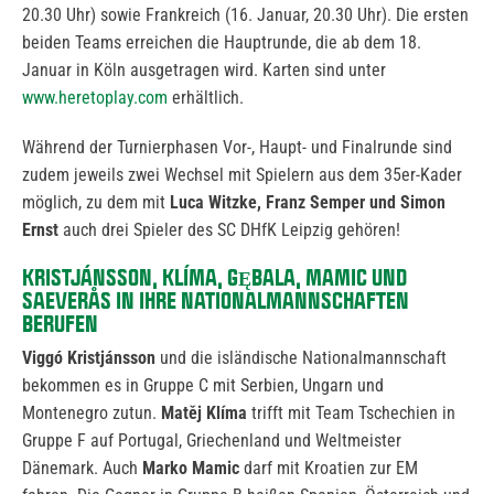
20.30 Uhr) sowie Frankreich (16. Januar, 20.30 Uhr). Die ersten
beiden Teams erreichen die Hauptrunde, die ab dem 18.
Januar in Köln ausgetragen wird. Karten sind unter
www.heretoplay.com
erhältlich.
Während der Turnierphasen Vor-, Haupt- und Finalrunde sind
zudem jeweils zwei Wechsel mit Spielern aus dem 35er-Kader
möglich, zu dem mit
Luca Witzke, Franz Semper und Simon
Ernst
auch drei Spieler des SC DHfK Leipzig gehören!
KRISTJÁNSSON, KLÍMA, GĘBALA, MAMIC UND
SAEVERÅS IN IHRE NATIONALMANNSCHAFTEN
BERUFEN
Viggó Kristjánsson
und die isländische Nationalmannschaft
bekommen es in Gruppe C mit Serbien, Ungarn und
Montenegro zutun.
Matěj Klíma
trifft mit Team Tschechien in
Gruppe F auf Portugal, Griechenland und Weltmeister
Dänemark. Auch
Marko Mamic
darf mit Kroatien zur EM