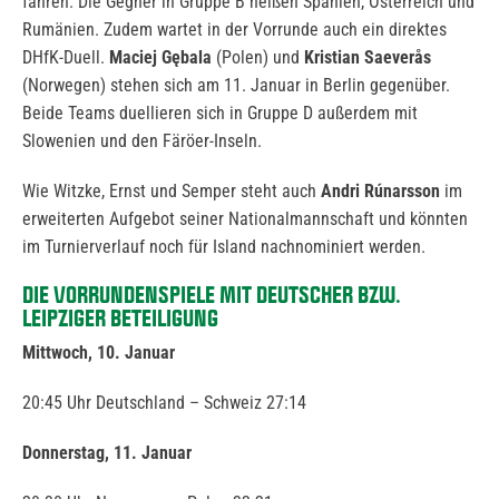
fahren. Die Gegner in Gruppe B heißen Spanien, Österreich und
Rumänien. Zudem wartet in der Vorrunde auch ein direktes
DHfK-Duell.
Maciej Gębala
(Polen) und
Kristian Saeverås
(Norwegen) stehen sich am 11. Januar in Berlin gegenüber.
Beide Teams duellieren sich in Gruppe D außerdem mit
Slowenien und den Färöer-Inseln.
Wie Witzke, Ernst und Semper steht auch
Andri Rúnarsson
im
erweiterten Aufgebot seiner Nationalmannschaft und könnten
im Turnierverlauf noch für Island nachnominiert werden.
DIE VORRUNDENSPIELE MIT DEUTSCHER BZW.
LEIPZIGER BETEILIGUNG
Mittwoch, 10. Januar
20:45 Uhr Deutschland – Schweiz 27:14
Donnerstag, 11. Januar