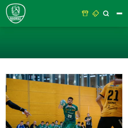
Search
for:
U23 – NIEDERL