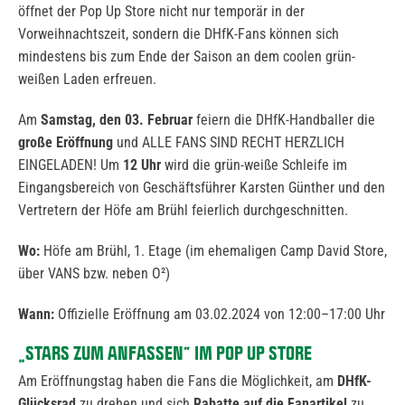
öffnet der Pop Up Store nicht nur temporär in der
Vorweihnachtszeit, sondern die DHfK-Fans können sich
mindestens bis zum Ende der Saison an dem coolen grün-
weißen Laden erfreuen.
Am
Samstag, den
03. Februar
feiern die DHfK-Handballer die
große Eröffnung
und ALLE FANS SIND RECHT HERZLICH
EINGELADEN! Um
12 Uhr
wird die grün-weiße Schleife im
Eingangsbereich von Geschäftsführer Karsten Günther und den
Vertretern der Höfe am Brühl feierlich durchgeschnitten.
Wo:
Höfe am Brühl, 1. Etage (im ehemaligen Camp David Store,
über VANS bzw. neben O²)
Wann:
Offizielle Eröffnung am 03.02.2024 von 12:00–17:00 Uhr
„STARS ZUM ANFASSEN“ IM
POP UP STORE
Am Eröffnungstag haben die Fans die Möglichkeit, am
DHfK-
Glücksrad
zu drehen und sich
Rabatte auf die Fanartikel
zu