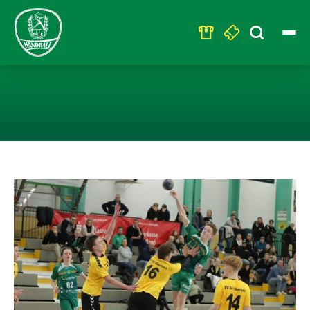
Search
for:
U14 – HEIMERF