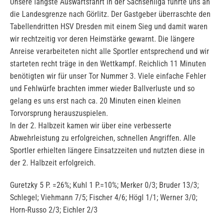
Unsere längste Auswärtsfahrt in der Sachsenliga führte uns an
die Landesgrenze nach Görlitz. Der Gastgeber überraschte den
Tabellendritten HSV Dresden mit einem Sieg und damit waren
wir rechtzeitig vor deren Heimstärke gewarnt. Die längere
Anreise verarbeiteten nicht alle Sportler entsprechend und wir
starteten recht träge in den Wettkampf. Reichlich 11 Minuten
benötigten wir für unser Tor Nummer 3. Viele einfache Fehler
und Fehlwürfe brachten immer wieder Ballverluste und so
gelang es uns erst nach ca. 20 Minuten einen kleinen
Torvorsprung herauszuspielen.
In der 2. Halbzeit kamen wir über eine verbesserte
Abwehrleistung zu erfolgreichen, schnellen Angriffen. Alle
Sportler erhielten längere Einsatzzeiten und nutzten diese in
der 2. Halbzeit erfolgreich.
Guretzky 5 P. =26%; Kuhl 1 P.=10%; Merker 0/3; Bruder 13/3;
Schlegel; Viehmann 7/5; Fischer 4/6; Högl 1/1; Werner 3/0;
Horn-Russo 2/3; Eichler 2/3