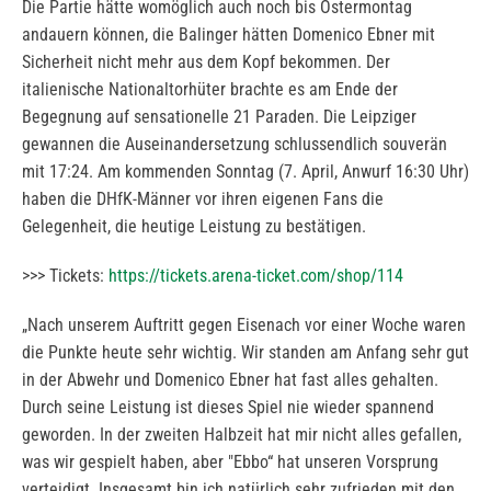
Die Partie hätte womöglich auch noch bis Ostermontag
andauern können, die Balinger hätten Domenico Ebner mit
Sicherheit nicht mehr aus dem Kopf bekommen. Der
italienische Nationaltorhüter brachte es am Ende der
Begegnung auf sensationelle 21 Paraden. Die Leipziger
gewannen die Auseinandersetzung schlussendlich souverän
mit 17:24. Am kommenden Sonntag (7. April, Anwurf 16:30 Uhr)
haben die DHfK-Männer vor ihren eigenen Fans die
Gelegenheit, die heutige Leistung zu bestätigen.
>>> Tickets:
https://tickets.arena-ticket.com/shop/114
„Nach unserem Auftritt gegen Eisenach vor einer Woche waren
die Punkte heute sehr wichtig. Wir standen am Anfang sehr gut
in der Abwehr und Domenico Ebner hat fast alles gehalten.
Durch seine Leistung ist dieses Spiel nie wieder spannend
geworden. In der zweiten Halbzeit hat mir nicht alles gefallen,
was wir gespielt haben, aber "Ebbo“ hat unseren Vorsprung
verteidigt. Insgesamt bin ich natürlich sehr zufrieden mit den