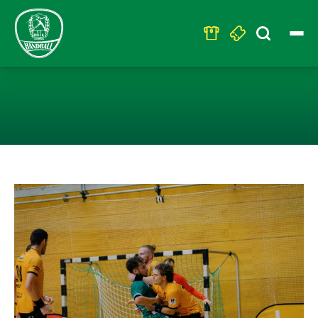
Search
for:
U23 – KNAPPE 