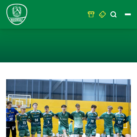
Search
for:
U17-DM: DONNE