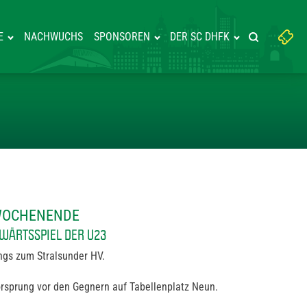
Suchbegriff
E
NACHWUCHS
SPONSOREN
DER SC DHFK
Suche starte
eingeben:
IELE AM WOCHENENDE
 WOCHENENDE
WÄRTSSPIEL DER U23
ngs zum Stralsunder HV.
rsprung vor den Gegnern auf Tabellenplatz Neun.