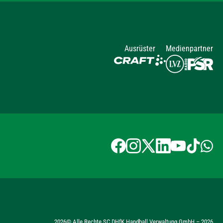
Ausrüster
Medienpartner
2026
© Alle Rechte SC DHfK Handball Verwaltung GmbH –
2026