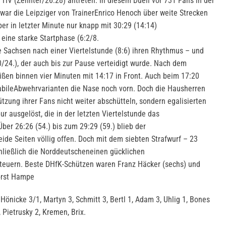
HV (Zehnter/26:28) antreten. In diesem Duell vor 731 Fans in der
ar die Leipziger von TrainerEnrico Henoch über weite Strecken
er in letzter Minute nur knapp mit 30:29 (14:14)
ine starke Startphase (6:2/8.
 Sachsen nach einer Viertelstunde (8:6) ihren Rhythmus – und
0/24.), der auch bis zur Pause verteidigt wurde. Nach dem
ßen binnen vier Minuten mit 14:17 in Front. Auch beim 17:20
stabileAbwehrvarianten die Nase noch vorn. Doch die Hausherren
ützung ihrer Fans nicht weiter abschütteln, sondern egalisierten
r ausgelöst, die in der letzten Viertelstunde das
er 26:26 (54.) bis zum 29:29 (59.) blieb der
ide Seiten völlig offen. Doch mit dem siebten Strafwurf – 23
hließlich die Norddeutscheneinen gücklichen
steuern. Beste DHfK-Schützen waren Franz Häcker (sechs) und
orst Hampe
Hönicke 3/1, Martyn 3, Schmitt 3, Bertl 1, Adam 3, Uhlig 1, Bones
nn, Pietrusky 2, Kremen, Brix.