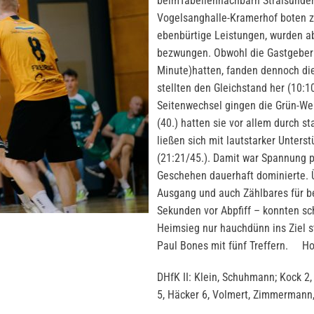
beimTabellennachbarn Stralsunder 
Vogelsanghalle-Kramerhof boten zw
ebenbürtige Leistungen, wurden ab
bezwungen. Obwohl die Gastgeber e
Minute)hatten, fanden dennoch die
stellten den Gleichstand her (10:1
Seitenwechsel gingen die Grün-Wei
(40.) hatten sie vor allem durch 
ließen sich mit lautstarker Unterst
(21:21/45.). Damit war Spannung pu
Geschehen dauerhaft dominierte. Üb
Ausgang und auch Zählbares für be
Sekunden vor Abpfiff – konnten sc
Heimsieg nur hauchdünn ins Ziel 
Paul Bones mit fünf Treffern. H
DHfK II: Klein, Schuhmann; Kock 2, 
5, Häcker 6, Volmert, Zimmerma