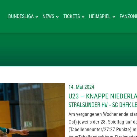
BUNDESLIGA
NEWS
TICKETS
HEIMSPIEL
FANZON
U23 – KNAPPE 
14. Mai 2024
U23 – KNAPPE NIEDERL
STRALSUNDER HV – SC DHFK LE
Am vergangenen Wochenende stand 
Ost) jeweils der 28. Spieltag auf
(Tabellenneunter/27:27 Punkte) mu