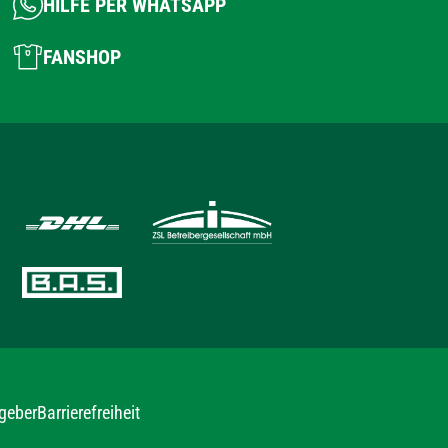
HILFE PER WHATSAPP
FANSHOP
geber
Barrierefreiheit