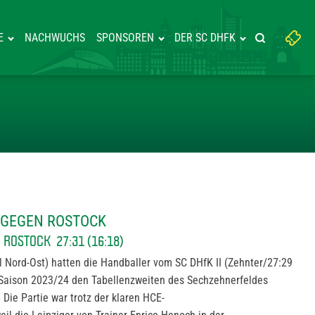
Suchbegriff
E
NACHWUCHS
SPONSOREN
DER SC DHFK
Suche starte
eingeben:
DERLAGE GEGEN ROSTOCK
 GEGEN ROSTOCK
R ROSTOCK 27:31 (16:18)
el Nord-Ost) hatten die Handballer vom SC DHfK II (Zehnter/27:29
 Saison 2023/24 den Tabellenzweiten des Sechzehnerfeldes
Die Partie war trotz der klaren HCE-