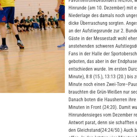
Favoritenrollebesonders reizvoll, w
Hinrunde (am 10. Dezember) mit e
Niederlage des damals noch unges
dicke Überraschung sorgten. Anges
an der Aufstiegsrunde zur 2. Bunde
Gäste in der Messestadt wohl eher 
anstehenden schweren Aufstiegsdue
Fans in der Halle der Sportobers
geboten, das aber in der Endphase
entschieden wurde. Im ersten Durc
Minute), 8:8 (15.), 13:13 (20.) bis 
Minute noch einen Zwei-Tore–Pau
brauchten die Grün-Weißen nur sec
Danach boten die Hausherren ihre 
Minuten in Front (24:20). Damit w
Hinrundensieges vom Dezember rea
Antwort parat, denn sie schafften 
den Gleichstand(24:24/50.) Auch b