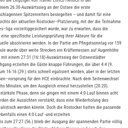
eil die Leipziger von Trainer Enrico Henoch in der
inem 26:30-Auswärtssieg an der Ostsee die erste
chlagennen Spitzenreiters besiegelten – und damit für eine
ichts der aktuellen Rostocker–Platzierung, mit der die Teilnahme
s–liga vorzeitiggesichert wurde, war zu erwarten, dass die
eine spezifische Leistungsprüfung ihrer Akteure für die
lle absolvieren werden. In der Partie am Pfingstsonntag vor 159
chule wurde über weite Strecken ein Kräftemessen auf Augenhöhe
 mit einem 27:31 (16:18)-Auswärtssieg der Ostseestädter
hgang erzielten die Gäste knappe Führungen, die über 4:4 (9.
zum 16:16 (29.) stets schnell egalisiert worden, aber in der letzten
sen–vorsprung für den HCE einbrachte. Nach dem Seitenwechsel
hs Minuten, um den Ausgleich erneut herzustellen (20:20).
stärkste Phase, denn sie gingen mit einem 4:0-Lauf binnen acht
urden die Aussichten verstärkt, dass eine Wiederholung des
listisch werden könnte. Doch die Rostocker hatten die passende
ebenfalls einen 4:0-Lauf -und erzielten
is zum 27:27 (56.) blieb der Ausgang der spannenden Partie völlig