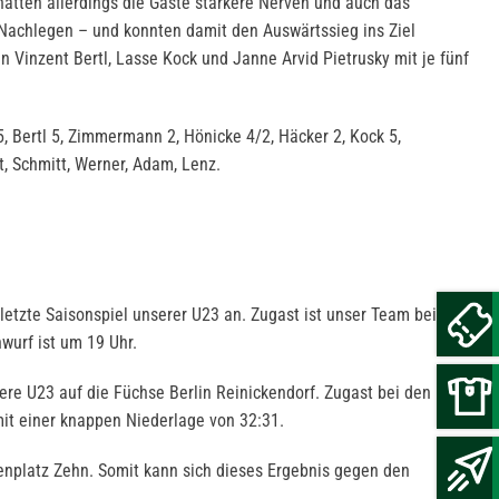
 hatten allerdings die Gäste stärkere Nerven und auch das
Nachlegen – und konnten damit den Auswärtssieg ins Ziel
 Vinzent Bertl, Lasse Kock und Janne Arvid Pietrusky mit je fünf
 5, Bertl 5, Zimmermann 2, Hönicke 4/2, Häcker 2, Kock 5,
t, Schmitt, Werner, Adam, Lenz.
letzte Saisonspiel unserer U23 an. Zugast ist unser Team bei den
nwurf ist um 19 Uhr.
ere U23 auf die Füchse Berlin Reinickendorf. Zugast bei den
mit einer knappen Niederlage von 32:31.
enplatz Zehn. Somit kann sich dieses Ergebnis gegen den