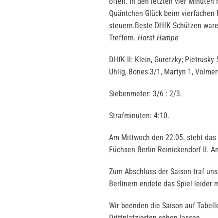
offen. In den letzten vier Minuten
Quäntchen Glück beim vierfachen 
steuern.Beste DHfK-Schützen waren
Treffern.
Horst Hampe
DHfK II: Klein, Guretzky; Pietrusky
Uhlig, Bones 3/1, Martyn 1, Volmer
Siebenmeter: 3/6 : 2/3.
Strafminuten: 4:10.
Am Mittwoch den 22.05. steht das 
Füchsen Berlin Reinickendorf II. A
Zum Abschluss der Saison traf uns
Berlinern endete das Spiel leider 
Wir beenden die Saison auf Tabell
Drittplatzierten sehen lassen.