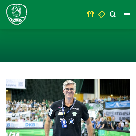
Search
for:
SC DHFK LEIPZI