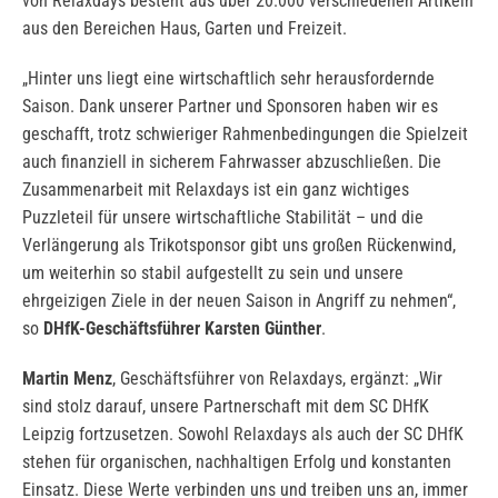
von Relaxdays besteht aus über 20.000 verschiedenen Artikeln
aus den Bereichen Haus, Garten und Freizeit.
„Hinter uns liegt eine wirtschaftlich sehr herausfordernde
Saison. Dank unserer Partner und Sponsoren haben wir es
geschafft, trotz schwieriger Rahmenbedingungen die Spielzeit
auch finanziell in sicherem Fahrwasser abzuschließen. Die
Zusammenarbeit mit Relaxdays ist ein ganz wichtiges
Puzzleteil für unsere wirtschaftliche Stabilität – und die
Verlängerung als Trikotsponsor gibt uns großen Rückenwind,
um weiterhin so stabil aufgestellt zu sein und unsere
ehrgeizigen Ziele in der neuen Saison in Angriff zu nehmen“,
so
DHfK-Geschäftsführer Karsten Günther
.
Martin Menz
, Geschäftsführer von Relaxdays, ergänzt: „Wir
sind stolz darauf, unsere Partnerschaft mit dem SC DHfK
Leipzig fortzusetzen. Sowohl Relaxdays als auch der SC DHfK
stehen für organischen, nachhaltigen Erfolg und konstanten
Einsatz. Diese Werte verbinden uns und treiben uns an, immer