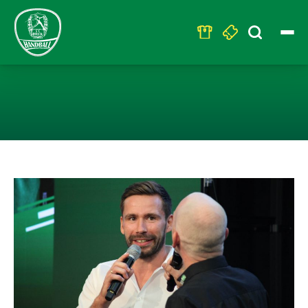
Search
for:
KAPITÄN UND T