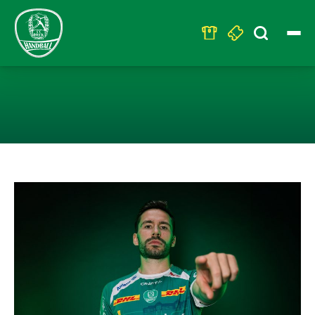
Search
for:
TAG DES HANDB