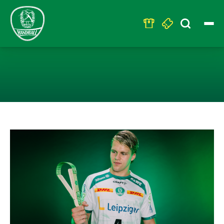
Search
for:
CLAPPERWOOD: