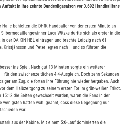
 Auftakt in ihre zehnte Bundesligasaison vor 3.692 Handballfans
r Halle behielten die DHfK-Handballer von der ersten Minute an
Silbermedaillengewinner Luca Witzke durfte sich als erster in die
it in der DAIKIN HBL eintragen und brachte Leipzig nach 61
, Kristjánsson und Peter legten nach – und so führten die
besser ins Spiel. Nach gut 13 Minuten sorgte ein weiterer
– für den zwischenzeitlichen 4:4-Ausgleich. Doch zehn Sekunden
pziger am Zug, die fortan ihre Führung nie wieder hergaben. Auch
r dem Halbzeitgong zu seinem ersten Tor im grün-weißen Trikot.
n 15:12 die Seiten gewechselt wurden, waren die Fans in der
e wenigsten hätten wohl geahnt, dass diese Begegnung nur
tschieden war.
stark aus der Kabine. Mit einem 5:0-Lauf dominierten die