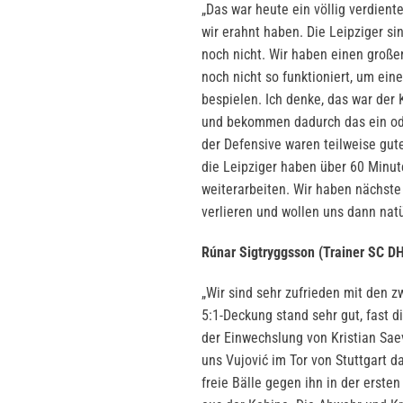
„Das war heute ein völlig verdient
wir erahnt haben. Die Leipziger si
noch nicht. Wir haben einen groß
noch nicht so funktioniert, um ei
bespielen. Ich denke, das war der
und bekommen dadurch das ein oder
der Defensive waren teilweise gut
die Leipziger haben über 60 Minute
weiterarbeiten. Wir haben nächst
verlieren und wollen uns dann natü
Rúnar Sigtryggsson (Trainer SC DH
„Wir sind sehr zufrieden mit den z
5:1-Deckung stand sehr gut, fast d
der Einwechslung von Kristian Saev
uns Vujović im Tor von Stuttgart d
freie Bälle gegen ihn in der erste