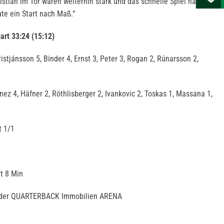
stian im Tor waren weiterhin stark und das schnelle Spiel nach
ute ein Start nach Maß.“
art 33:24 (15:12)
istjánsson 5, Binder 4, Ernst 3, Peter 3, Rogan 2, Rúnarsson 2,
nez 4, Häfner 2, Röthlisberger 2, Ivankovic 2, Toskas 1, Massana 1,
t 1/1
rt 8 Min
n der QUARTERBACK Immobilien ARENA