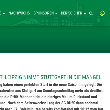
Suchbegriff
E
NACHWUCHS
SPONSOREN
DER SC DHFK
Suche starte
eingeben:
SONSTART: LEIPZIG NIMMT STUT
: LEIPZIG NIMMT STUTTGART IN DIE MANGEL
g haben einen perfekten Start in die neue Saison hingelegt. Die
rahenten aus Stuttgart am Sonntagnachmittag mehr als deutlich.
gen die DHfK-Männer nicht ein einziges Mal im Rückstand und
pause. Nach dem Seitenwechsel zog der SC DHfK dann nochmal
pzig nach 37. Spielminuten bereits
komfortabel mit 20:12 vorn lag.