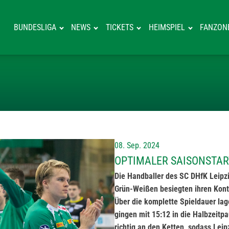
BUNDESLIGA
NEWS
TICKETS
HEIMSPIEL
FANZON
OPTIMALER SAI
08. Sep. 2024
OPTIMALER SAISONSTART
Die Handballer des SC DHfK Leipzi
Grün-Weißen besiegten ihren Kont
Über die komplette Spieldauer la
gingen mit 15:12 in die Halbzeit
richtig an den Ketten, sodass Lei