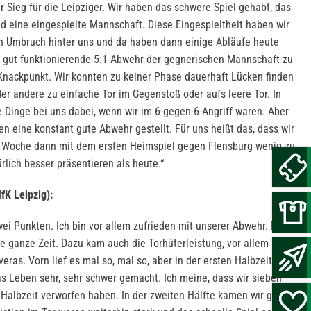
er Sieg für die Leipziger. Wir haben das schwere Spiel gehabt, das
nd eine eingespielte Mannschaft. Diese Eingespieltheit haben wir
en Umbruch hinter uns und da haben dann einige Abläufe heute
ne gut funktionierende 5:1-Abwehr der gegnerischen Mannschaft zu
 Knackpunkt. Wir konnten zu keiner Phase dauerhaft Lücken finden
 andere zu einfache Tor im Gegenstoß oder aufs leere Tor. In
e Dinge bei uns dabei, wenn wir im 6-gegen-6-Angriff waren. Aber
n eine konstant gute Abwehr gestellt. Für uns heißt das, dass wir
e Woche dann mit dem ersten Heimspiel gegen Flensburg wenig zu
rlich besser präsentieren als heute.“
fK Leipzig):
wei Punkten. Ich bin vor allem zufrieden mit unserer Abwehr. Die
ie ganze Zeit. Dazu kam auch die Torhüterleistung, vor allem nach
eras. Vorn lief es mal so, mal so, aber in der ersten Halbzeit hat
as Leben sehr, sehr schwer gemacht. Ich meine, dass wir sieben
n Halbzeit verworfen haben. In der zweiten Hälfte kamen wir gut