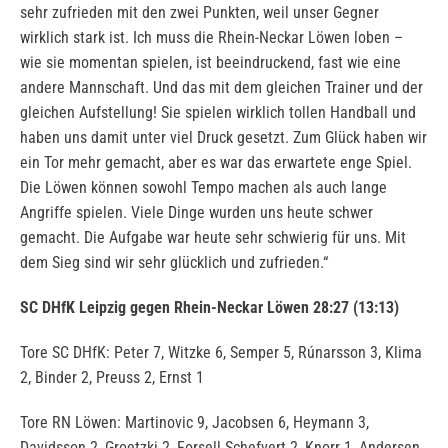
sehr zufrieden mit den zwei Punkten, weil unser Gegner
wirklich stark ist. Ich muss die Rhein-Neckar Löwen loben –
wie sie momentan spielen, ist beeindruckend, fast wie eine
andere Mannschaft. Und das mit dem gleichen Trainer und der
gleichen Aufstellung! Sie spielen wirklich tollen Handball und
haben uns damit unter viel Druck gesetzt. Zum Glück haben wir
ein Tor mehr gemacht, aber es war das erwartete enge Spiel.
Die Löwen können sowohl Tempo machen als auch lange
Angriffe spielen. Viele Dinge wurden uns heute schwer
gemacht. Die Aufgabe war heute sehr schwierig für uns. Mit
dem Sieg sind wir sehr glücklich und zufrieden.“
SC DHfK Leipzig gegen Rhein-Neckar Löwen 28:27 (13:13)
Tore SC DHfK: Peter 7, Witzke 6, Semper 5, Rúnarsson 3, Klima
2, Binder 2, Preuss 2, Ernst 1
Tore RN Löwen: Martinovic 9, Jacobsen 6, Heymann 3,
Davidsson 2, Groetzki 2, Forsell Schefvert 2, Knorr 1, Andersen