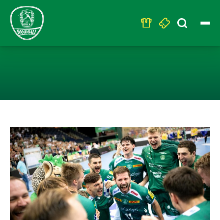
Search
for:
HANDBALL-WAHN