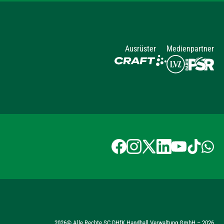
Ausrüster
Medienpartner
2026
© Alle Rechte SC DHfK Handball Verwaltung GmbH –
2026