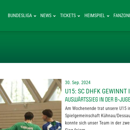
BUNDESLIGA
NEWS
TICKETS
HEIMSPIEL
FANZON
U15: SC DHFK G
30. Sep. 2024
U15: SC DHFK GEWINNT I
AUSWÄRTSSIEG IN DER B-JUG
Am Wochenende trat unsere U15 in
Spielgemeinschaft Kühnau/Dessau 
konnte sich unser Team in der zwe