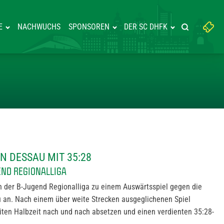
Suchbegriff
E
NACHWUCHS
SPONSOREN
DER SC DHFK
Suche starte
eingeben:
EWINNT IN DESSAU MIT 35:28
N DESSAU MIT 35:28
END REGIONALLIGA
 der B-Jugend Regionalliga zu einem Auswärtsspiel gegen die
an. Nach einem über weite Strecken ausgeglichenen Spiel
iten Halbzeit nach und nach absetzen und einen verdienten 35:28-